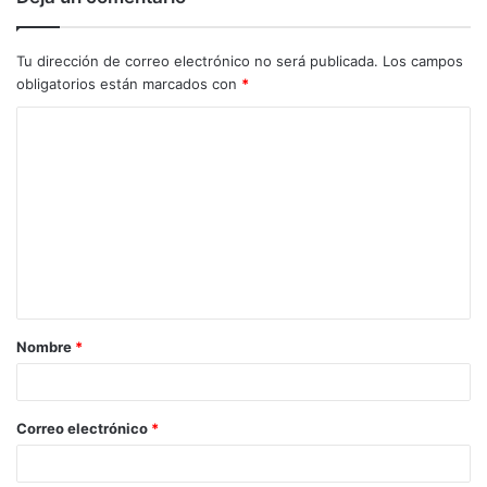
Tu dirección de correo electrónico no será publicada.
Los campos
obligatorios están marcados con
*
C
o
m
e
n
t
a
Nombre
*
r
i
o
Correo electrónico
*
*