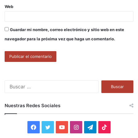
Web
Guardar mi nombre, correo electrónico y sitio web en este
navegador para la próxima vez que haga un comentario.
B
u
s
c
Nuestras Redes Sociales
a
r
:
F
T
Y
I
T
T