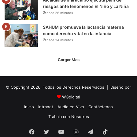
riesgos ante fenómenos El Niño y La Niña
hace 26 minutos
SAHUM promueve la lactancia materna
como derecho vital en la infancia
hace 34 minutos
Cargar Mas
© Copyright 2026, Todos los Derechos Reservados | Diseño por
WGdigital
Inicio
Intranet
Audio en Vivo
Contáctenos
Trabaja con Nosotros
Facebook
Twitter
YouTube
Instagram
Telegram
TikTok