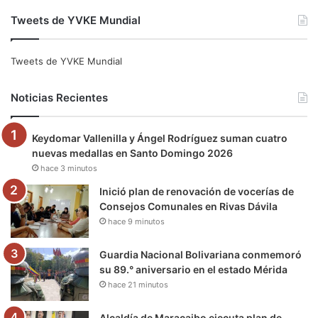
a
w
o
n
e
i
Tweets de YVKE Mundial
c
i
u
s
l
k
e
t
T
t
e
T
Tweets de YVKE Mundial
b
t
u
a
g
o
Noticias Recientes
o
e
b
g
r
k
Keydomar Vallenilla y Ángel Rodríguez suman cuatro
o
r
e
r
a
nuevas medallas en Santo Domingo 2026
hace 3 minutos
k
a
m
Inició plan de renovación de vocerías de
m
Consejos Comunales en Rivas Dávila
hace 9 minutos
Guardia Nacional Bolivariana conmemoró
su 89.° aniversario en el estado Mérida
hace 21 minutos
Alcaldía de Maracaibo ejecuta plan de