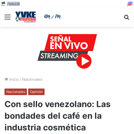
Menu
B
Inicio
/
Nacionales
Nacionales
Opinión
Con sello venezolano: Las
bondades del café en la
industria cosmética