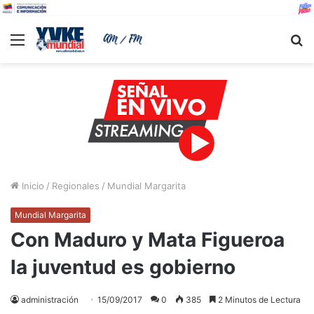
Menu
B
Inicio
/
Regionales
/
Mundial Margarita
Mundial Margarita
Con Maduro y Mata Figueroa
la juventud es gobierno
administración
15/09/2017
0
385
2 Minutos de Lectura