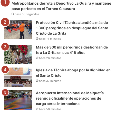
Metropolitanos derrota a Deportivo La Guaira y mantiene
o
r
e
r
a
paso perfecto en el Torneo Clausura
hace 35 segundos
k
a
m
Protección Civil Táchira atendió a más de
m
1.300 peregrinos en despliegue del Santo
Cristo de La Grita
hace 16 minutos
Más de 300 mil peregrinos desbordan de
fe a La Grita en sus 416 años
hace 26 minutos
Iglesia de Táchira aboga por la dignidad en
el Santo Cristo
hace 37 minutos
Aeropuerto Internacional de Maiquetía
reanuda oficialmente operaciones de
carga aérea internacional
hace 58 minutos