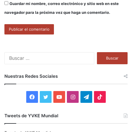
Guardar mi nombre, correo electrónico y sitio web en este
navegador para la próxima vez que haga un comentario.
B
u
s
c
Nuestras Redes Sociales
a
r
:
F
T
Y
I
T
T
a
w
o
n
e
i
Tweets de YVKE Mundial
c
i
u
s
l
k