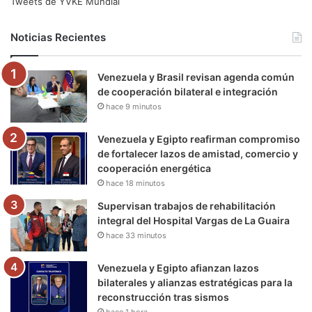
e
t
T
t
e
T
Tweets de YVKE Mundial
b
t
u
a
g
o
Noticias Recientes
o
e
b
g
r
k
Venezuela y Brasil revisan agenda común
o
r
e
r
a
de cooperación bilateral e integración
hace 9 minutos
k
a
m
m
Venezuela y Egipto reafirman compromiso
de fortalecer lazos de amistad, comercio y
cooperación energética
hace 18 minutos
Supervisan trabajos de rehabilitación
integral del Hospital Vargas de La Guaira
hace 33 minutos
Venezuela y Egipto afianzan lazos
bilaterales y alianzas estratégicas para la
reconstrucción tras sismos
hace 1 hora