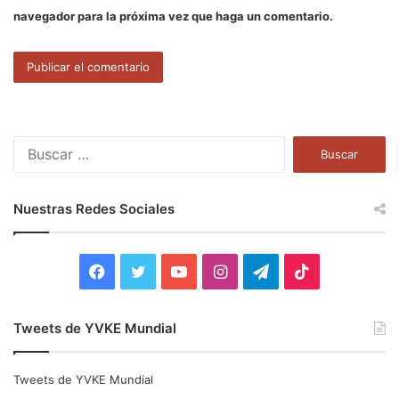
navegador para la próxima vez que haga un comentario.
B
u
s
c
Nuestras Redes Sociales
a
r
:
F
T
Y
I
T
T
a
w
o
n
e
i
Tweets de YVKE Mundial
c
i
u
s
l
k
e
t
T
t
e
T
Tweets de YVKE Mundial