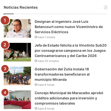
b
t
u
a
g
o
Noticias Recientes
o
e
b
g
r
k
Designan al ingeniero José Luis
o
r
e
r
a
Betancourt como nuevo Viceministro de
Servicios Eléctricos
k
a
m
hace 1 minuto
m
Jefa de Estado felicita a la Vinotinto Sub20
por consagrarse campeona en los Juegos
Centroamericanos y del Caribe 2026
hace 25 minutos
Gobernación del Zulia instala 18
transformadores beneficiaron al
municipio Miranda
hace 8 horas
Concejo Municipal de Maracaibo aprobó
créditos adicionales para inversión y
compromisos laborales
hace 8 horas