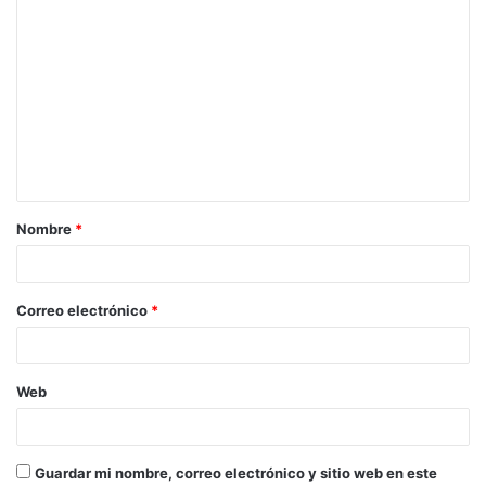
C
o
m
e
n
t
a
Nombre
*
r
i
o
Correo electrónico
*
*
Web
Guardar mi nombre, correo electrónico y sitio web en este