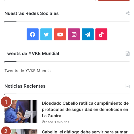
s
c
Nuestras Redes Sociales
a
r
:
F
T
Y
I
T
T
a
w
o
n
e
i
Tweets de YVKE Mundial
c
i
u
s
l
k
e
t
T
t
e
T
Tweets de YVKE Mundial
b
t
u
a
g
o
Noticias Recientes
o
e
b
g
r
k
Diosdado Cabello ratifica cumplimiento de
o
r
e
r
a
protocolos de seguridad en demolición en
La Guaira
k
a
m
hace 3 minutos
m
Cabello: el diálogo debe servir para sumar