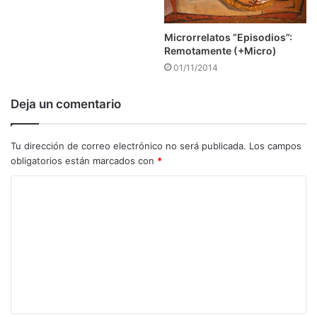
Microrrelatos “Episodios”:
Remotamente (+Micro)
01/11/2014
Deja un comentario
Tu dirección de correo electrónico no será publicada.
Los campos
obligatorios están marcados con
*
C
o
m
e
n
t
a