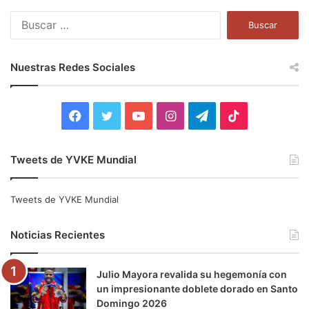
B
u
s
c
Nuestras Redes Sociales
a
r
:
F
T
Y
I
T
T
a
w
o
n
e
i
Tweets de YVKE Mundial
c
i
u
s
l
k
e
t
T
t
e
T
Tweets de YVKE Mundial
b
t
u
a
g
o
Noticias Recientes
o
e
b
g
r
k
Julio Mayora revalida su hegemonía con
o
r
e
r
a
un impresionante doblete dorado en Santo
Domingo 2026
k
a
m