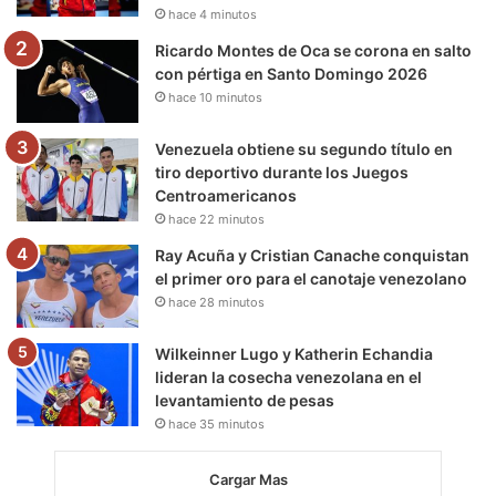
hace 4 minutos
m
Ricardo Montes de Oca se corona en salto
con pértiga en Santo Domingo 2026
hace 10 minutos
Venezuela obtiene su segundo título en
tiro deportivo durante los Juegos
Centroamericanos
hace 22 minutos
Ray Acuña y Cristian Canache conquistan
el primer oro para el canotaje venezolano
hace 28 minutos
Wilkeinner Lugo y Katherin Echandia
lideran la cosecha venezolana en el
levantamiento de pesas
hace 35 minutos
Cargar Mas