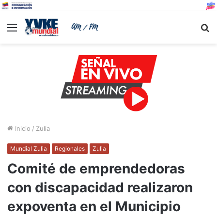
Menu
B
Inicio
/
Zulia
Mundial Zulia
Regionales
Zulia
Comité de emprendedoras
con discapacidad realizaron
expoventa en el Municipio