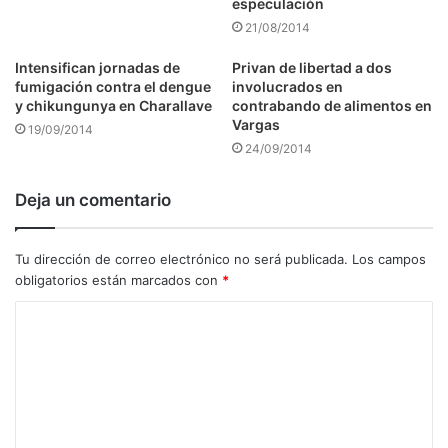
especulación
21/08/2014
Intensifican jornadas de
Privan de libertad a dos
fumigación contra el dengue
involucrados en
y chikungunya en Charallave
contrabando de alimentos en
Vargas
19/09/2014
24/09/2014
Deja un comentario
Tu dirección de correo electrónico no será publicada.
Los campos
obligatorios están marcados con
*
C
o
m
e
n