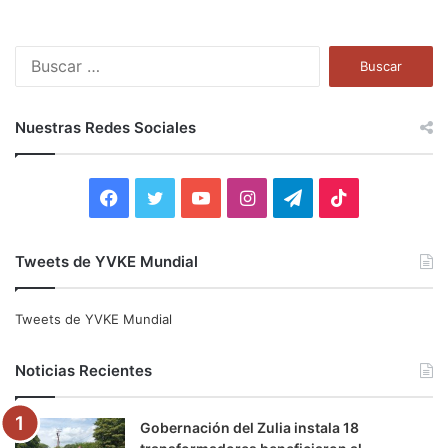
B
u
s
c
Nuestras Redes Sociales
a
r
:
F
T
Y
I
T
T
a
w
o
n
e
i
Tweets de YVKE Mundial
c
i
u
s
l
k
e
t
T
t
e
T
Tweets de YVKE Mundial
b
t
u
a
g
o
Noticias Recientes
o
e
b
g
r
k
Gobernación del Zulia instala 18
o
r
e
r
a