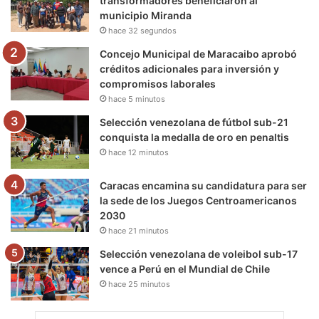
transformadores beneficiaron al
municipio Miranda
k
a
m
hace 32 segundos
m
Concejo Municipal de Maracaibo aprobó
créditos adicionales para inversión y
compromisos laborales
hace 5 minutos
Selección venezolana de fútbol sub-21
conquista la medalla de oro en penaltis
hace 12 minutos
Caracas encamina su candidatura para ser
la sede de los Juegos Centroamericanos
2030
hace 21 minutos
Selección venezolana de voleibol sub-17
vence a Perú en el Mundial de Chile
hace 25 minutos