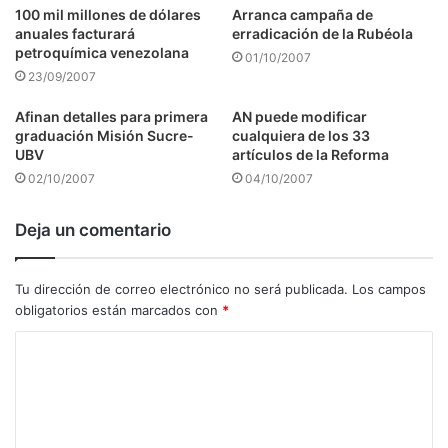
100 mil millones de dólares
Arranca campaña de
anuales facturará
erradicación de la Rubéola
petroquímica venezolana
01/10/2007
23/09/2007
Afinan detalles para primera
AN puede modificar
graduación Misión Sucre-
cualquiera de los 33
UBV
artículos de la Reforma
02/10/2007
04/10/2007
Deja un comentario
Tu dirección de correo electrónico no será publicada.
Los campos
obligatorios están marcados con
*
C
o
m
e