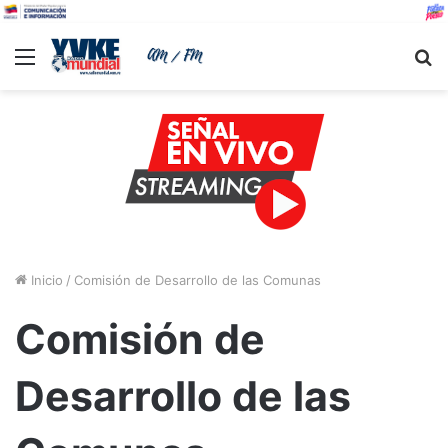
Menu
B
Inicio
/
Comisión de Desarrollo de las Comunas
Comisión de
Desarrollo de las