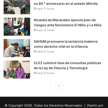
su 89.° aniversario en el estado Mérida
hace 12 horas
Alcaldía de Maracaibo ejecuta plan de
riesgos ante fenómenos El Niño y La Niña
hace 12 horas
SAHUM promueve la lactancia materna
como derecho vital en la infancia
hace 12 horas
CLEZ culminó fase de consultas públicas
de la Ley de Ciencia y Tecnología
hace 12 horas
P
S
á
i
g
g
© Copyright 2026, Todos los Derechos Reservados | Diseño por
i
u