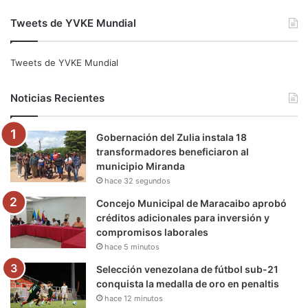
a
w
o
n
e
i
Tweets de YVKE Mundial
c
i
u
s
l
k
e
t
T
t
e
T
Tweets de YVKE Mundial
b
t
u
a
g
o
Noticias Recientes
o
e
b
g
r
k
Gobernación del Zulia instala 18
o
r
e
r
a
transformadores beneficiaron al
municipio Miranda
k
a
m
hace 32 segundos
m
Concejo Municipal de Maracaibo aprobó
créditos adicionales para inversión y
compromisos laborales
hace 5 minutos
Selección venezolana de fútbol sub-21
conquista la medalla de oro en penaltis
hace 12 minutos