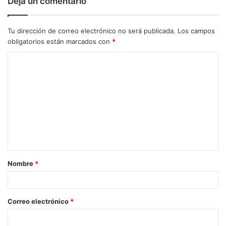
Deja un comentario
Tu dirección de correo electrónico no será publicada.
Los campos
obligatorios están marcados con
*
C
o
m
e
n
t
a
Nombre
*
r
i
o
Correo electrónico
*
*