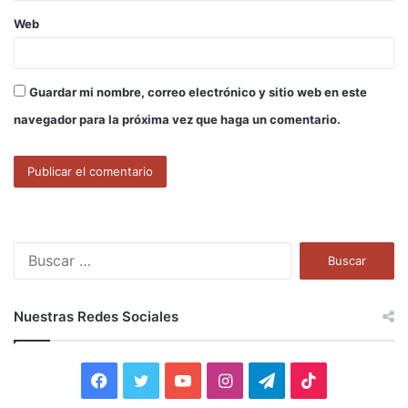
Web
Guardar mi nombre, correo electrónico y sitio web en este
navegador para la próxima vez que haga un comentario.
B
u
s
c
Nuestras Redes Sociales
a
r
:
F
T
Y
I
T
T