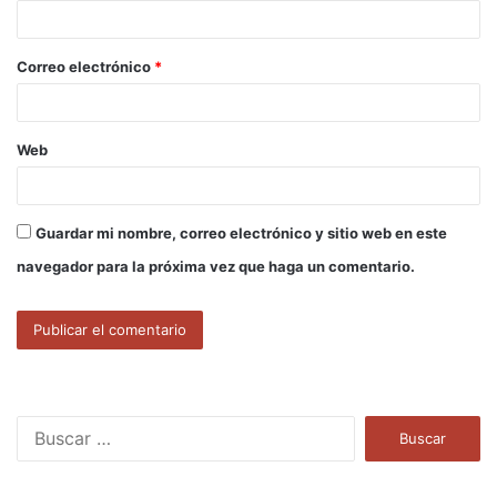
i
o
Correo electrónico
*
*
Web
Guardar mi nombre, correo electrónico y sitio web en este
navegador para la próxima vez que haga un comentario.
B
u
s
c