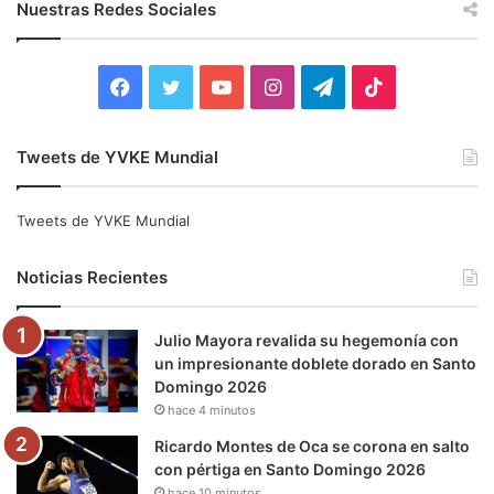
Nuestras Redes Sociales
a
r
:
F
T
Y
I
T
T
a
w
o
n
e
i
Tweets de YVKE Mundial
c
i
u
s
l
k
e
t
T
t
e
T
Tweets de YVKE Mundial
b
t
u
a
g
o
Noticias Recientes
o
e
b
g
r
k
Julio Mayora revalida su hegemonía con
o
r
e
r
a
un impresionante doblete dorado en Santo
Domingo 2026
k
a
m
hace 4 minutos
m
Ricardo Montes de Oca se corona en salto
con pértiga en Santo Domingo 2026
hace 10 minutos