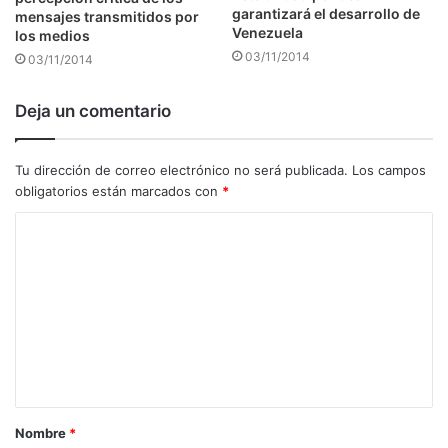
garantizará el desarrollo de
mensajes transmitidos por
Venezuela
los medios
03/11/2014
03/11/2014
Deja un comentario
Tu dirección de correo electrónico no será publicada.
Los campos
obligatorios están marcados con
*
C
o
m
e
n
t
a
Nombre
*
r