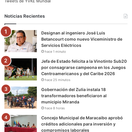
e
t
T
t
e
T
Tweets de YVKE Mundial
b
t
u
a
g
o
Noticias Recientes
o
e
b
g
r
k
Designan al ingeniero José Luis
o
r
e
r
a
Betancourt como nuevo Viceministro de
Servicios Eléctricos
k
a
m
hace 1 minuto
m
Jefa de Estado felicita a la Vinotinto Sub20
por consagrarse campeona en los Juegos
Centroamericanos y del Caribe 2026
hace 25 minutos
Gobernación del Zulia instala 18
transformadores beneficiaron al
municipio Miranda
hace 8 horas
Concejo Municipal de Maracaibo aprobó
créditos adicionales para inversión y
compromisos laborales