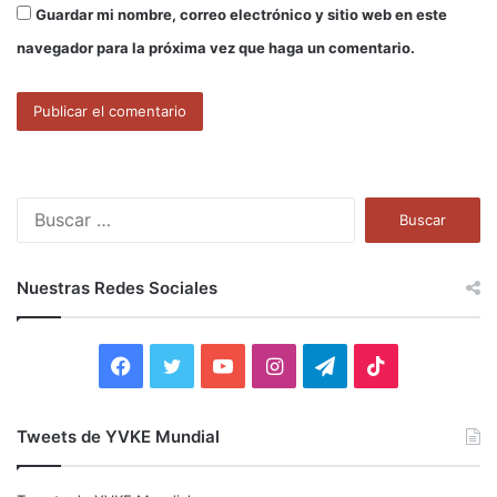
Guardar mi nombre, correo electrónico y sitio web en este
navegador para la próxima vez que haga un comentario.
B
u
s
c
Nuestras Redes Sociales
a
r
:
F
T
Y
I
T
T
a
w
o
n
e
i
Tweets de YVKE Mundial
c
i
u
s
l
k