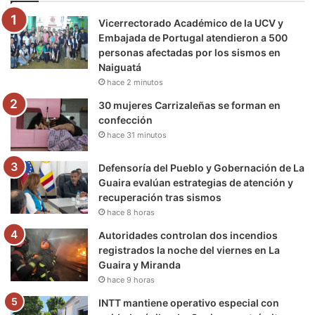
o
e
b
g
r
k
Vicerrectorado Académico de la UCV y
o
r
e
r
a
Embajada de Portugal atendieron a 500
personas afectadas por los sismos en
k
a
m
Naiguatá
hace 2 minutos
m
30 mujeres Carrizaleñas se forman en
confección
hace 31 minutos
Defensoría del Pueblo y Gobernación de La
Guaira evalúan estrategias de atención y
recuperación tras sismos
hace 8 horas
Autoridades controlan dos incendios
registrados la noche del viernes en La
Guaira y Miranda
hace 9 horas
INTT mantiene operativo especial con