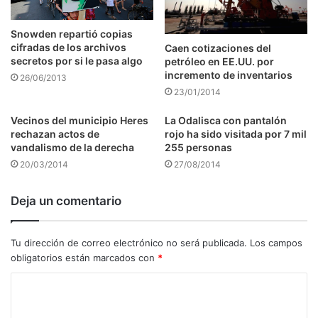
Snowden repartió copias
cifradas de los archivos
Caen cotizaciones del
secretos por si le pasa algo
petróleo en EE.UU. por
incremento de inventarios
26/06/2013
23/01/2014
Vecinos del municipio Heres
La Odalisca con pantalón
rechazan actos de
rojo ha sido visitada por 7 mil
vandalismo de la derecha
255 personas
20/03/2014
27/08/2014
Deja un comentario
Tu dirección de correo electrónico no será publicada.
Los campos
obligatorios están marcados con
*
C
o