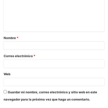
m
e
n
t
a
Nombre
*
r
i
o
Correo electrónico
*
*
Web
Guardar mi nombre, correo electrónico y sitio web en este
navegador para la próxima vez que haga un comentario.