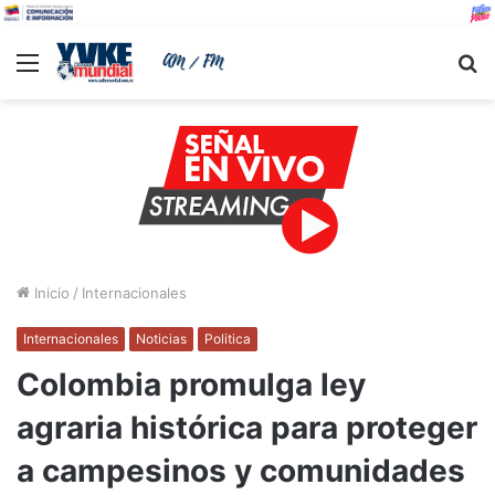
Menu
B
Inicio
/
Internacionales
Internacionales
Noticias
Politica
Colombia promulga ley
agraria histórica para proteger
a campesinos y comunidades