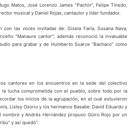
Hugo Matos, José Lorenzo James “Pachín”, Felipe Tinedo,
ctor musical y Daniel Rojas, cantautor y líder fundador.
n con las voces invitadas de: Gisela Faría, Susana Nava,
riceño “Manaure cantor”; además reconoció la invaluable
estudio para grabar y de Humberto Suarce “Bachaco” como
los cantores en los encuentros en la sede del colectivo
n la lucha comprometida con el pueblo, sobre todo por la
ecordar los inicios de la agrupación, en el cual estuvieron
nis, Lisley Osorio y los hermanos Basabe: David Eduardo y
del nombre y Andrés Hernández propuso Güiro Rojo por un
ribu” y así quedó”.