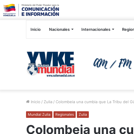
Inicio
Nacionales
Internacionales
Regio
Inicio
/
Zulia
/
Colombeia una cumbia que La Tribu del Gü
Mundial Zulia
Regionales
Zulia
Colombeia una cu