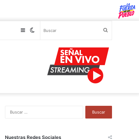
Sidebar
Switch
Buscar
skin
B
u
s
c
a
Nuestras Redes Sociales