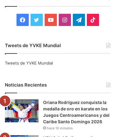
r
:
F
T
Y
I
T
T
a
w
o
n
e
i
c
i
u
s
l
k
Tweets de YVKE Mundial
e
t
T
t
e
T
Tweets de YVKE Mundial
b
t
u
a
g
o
o
e
b
g
r
k
Noticias Recientes
o
r
e
r
a
Oriana Rodríguez conquista la
k
a
m
medalla de oro en karate en los
Juegos Centroamericanos y del
m
Caribe Santo Domingo 2026
hace 10 minutos