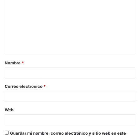
o
m
e
n
t
a
Nombre
*
r
i
o
Correo electrónico
*
*
Web
Guardar mi nombre, correo electrónico y sitio web en este