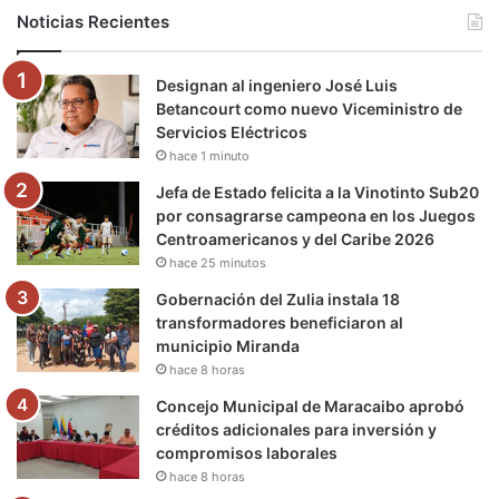
b
t
u
a
g
o
Noticias Recientes
o
e
b
g
r
k
Designan al ingeniero José Luis
o
r
e
r
a
Betancourt como nuevo Viceministro de
Servicios Eléctricos
k
a
m
hace 1 minuto
m
Jefa de Estado felicita a la Vinotinto Sub20
por consagrarse campeona en los Juegos
Centroamericanos y del Caribe 2026
hace 25 minutos
Gobernación del Zulia instala 18
transformadores beneficiaron al
municipio Miranda
hace 8 horas
Concejo Municipal de Maracaibo aprobó
créditos adicionales para inversión y
compromisos laborales
hace 8 horas