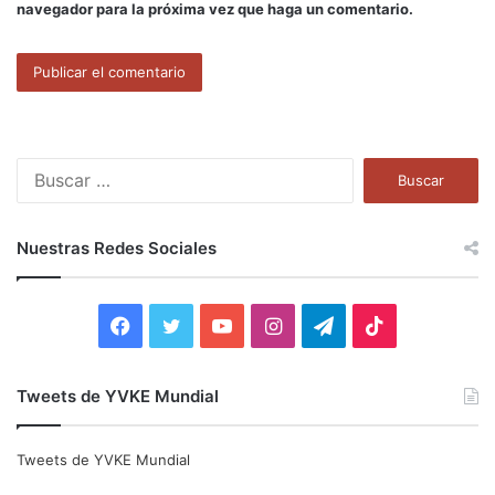
navegador para la próxima vez que haga un comentario.
B
u
s
c
Nuestras Redes Sociales
a
r
:
F
T
Y
I
T
T
a
w
o
n
e
i
Tweets de YVKE Mundial
c
i
u
s
l
k
e
t
T
t
e
T
Tweets de YVKE Mundial