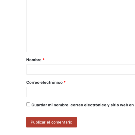
o
m
e
n
t
a
Nombre
*
r
i
o
Correo electrónico
*
*
Guardar mi nombre, correo electrónico y sitio web en