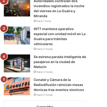
Autoridades controlan dos
incendios registrados la noche
del viernes en La Guaira y
Miranda
hace 1 hora
INTT mantiene operativo
especial con unidad móvil en La
Guaira para trámites
vehiculares
hace 2 horas
Se estrena parada inteligente de
pasajeros en la ciudad de
Maturín
hace 2 horas
Conatel y Cámara de la
Radiodifusión reinician mesas
técnicas tras eventos sísmicos
hace 2 horas
Cargar Mas