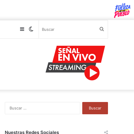
Sidebar
Switch
Buscar
skin
B
u
s
c
a
Nuestras Redes Sociales