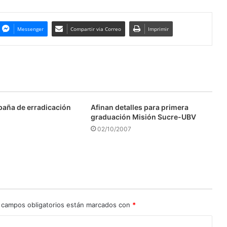
Messenger
Compartir via Correo
Imprimir
aña de erradicación
Afinan detalles para primera
graduación Misión Sucre-UBV
02/10/2007
 campos obligatorios están marcados con
*