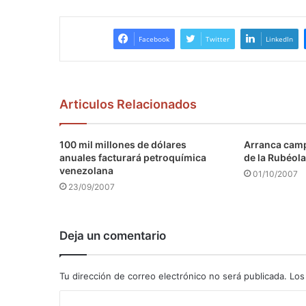
Facebook
Twitter
LinkedIn
Articulos Relacionados
100 mil millones de dólares
Arranca camp
anuales facturará petroquímica
de la Rubéola
venezolana
01/10/2007
23/09/2007
Deja un comentario
Tu dirección de correo electrónico no será publicada.
Los
C