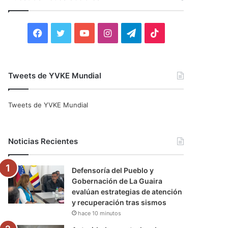
r
:
F
T
Y
I
T
T
a
w
o
n
e
i
c
i
u
s
l
k
Tweets de YVKE Mundial
e
t
T
t
e
T
Tweets de YVKE Mundial
b
t
u
a
g
o
o
e
b
g
r
k
Noticias Recientes
o
r
e
r
a
Defensoría del Pueblo y
k
a
m
Gobernación de La Guaira
evalúan estrategias de atención
m
y recuperación tras sismos
hace 10 minutos