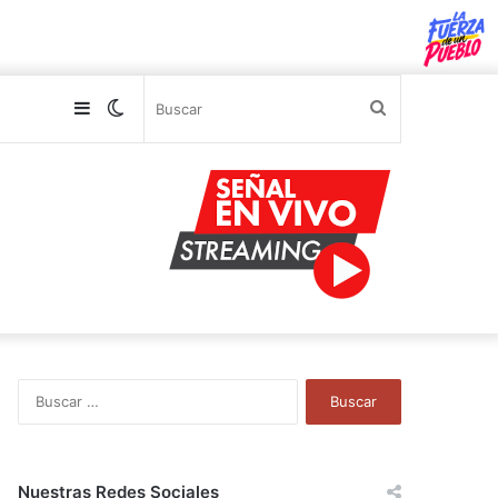
Sidebar
Switch
Buscar
skin
B
u
s
c
a
Nuestras Redes Sociales