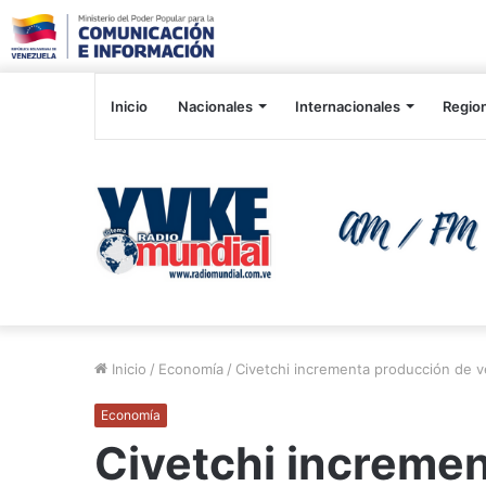
Inicio
Nacionales
Internacionales
Regio
Inicio
/
Economía
/
Civetchi incrementa producción de v
Economía
Civetchi increme