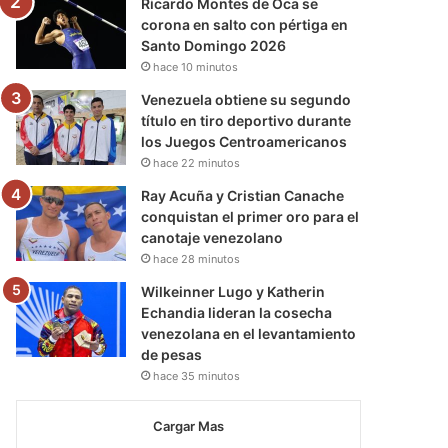
Ricardo Montes de Oca se
corona en salto con pértiga en
Santo Domingo 2026
hace 10 minutos
Venezuela obtiene su segundo
título en tiro deportivo durante
los Juegos Centroamericanos
hace 22 minutos
Ray Acuña y Cristian Canache
conquistan el primer oro para el
canotaje venezolano
hace 28 minutos
Wilkeinner Lugo y Katherin
Echandia lideran la cosecha
venezolana en el levantamiento
de pesas
hace 35 minutos
Cargar Mas