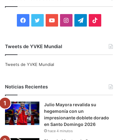
r
:
F
T
Y
I
T
T
a
w
o
n
e
i
c
i
u
s
l
k
Tweets de YVKE Mundial
e
t
T
t
e
T
Tweets de YVKE Mundial
b
t
u
a
g
o
o
e
b
g
r
k
Noticias Recientes
o
r
e
r
a
Julio Mayora revalida su
k
a
m
hegemonía con un
impresionante doblete dorado
m
en Santo Domingo 2026
hace 4 minutos