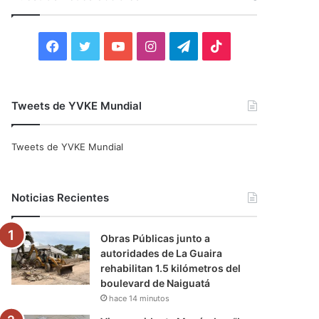
r
:
F
T
Y
I
T
T
a
w
o
n
e
i
c
i
u
s
l
k
Tweets de YVKE Mundial
e
t
T
t
e
T
Tweets de YVKE Mundial
b
t
u
a
g
o
o
e
b
g
r
k
Noticias Recientes
o
r
e
r
a
Obras Públicas junto a
k
a
m
autoridades de La Guaira
rehabilitan 1.5 kilómetros del
m
boulevard de Naiguatá
hace 14 minutos