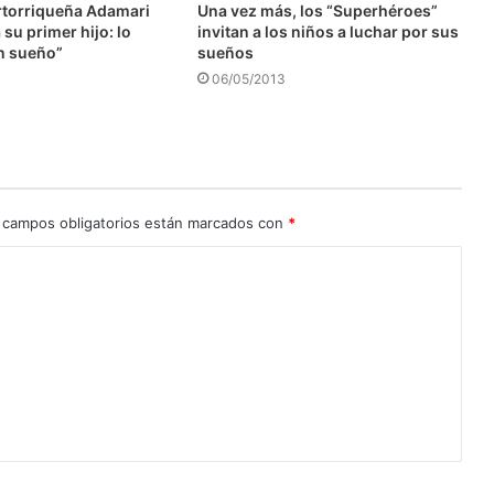
ertorriqueña Adamari
Una vez más, los “Superhéroes”
su primer hijo: lo
invitan a los niños a luchar por sus
n sueño”
sueños
06/05/2013
 campos obligatorios están marcados con
*