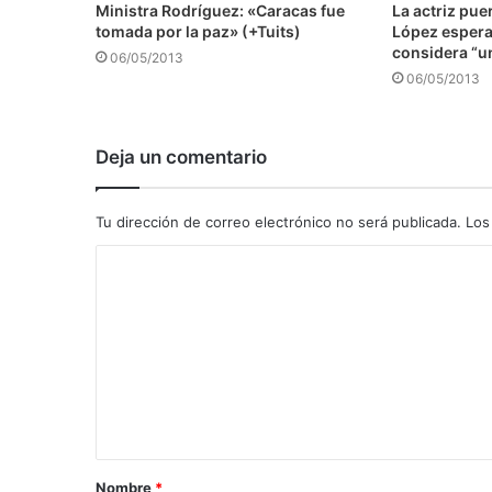
Ministra Rodríguez: «Caracas fue
La actriz pu
tomada por la paz» (+Tuits)
López espera 
considera “u
06/05/2013
06/05/2013
Deja un comentario
Tu dirección de correo electrónico no será publicada.
Los
C
o
m
e
n
t
a
Nombre
*
r