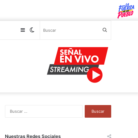
Sidebar
Switch
Buscar
skin
B
u
s
c
a
Nuestras Redes Sociales