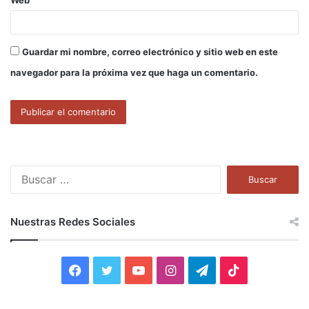
Guardar mi nombre, correo electrónico y sitio web en este
navegador para la próxima vez que haga un comentario.
B
u
s
c
Nuestras Redes Sociales
a
r
:
F
T
Y
I
T
T
a
w
o
n
e
i