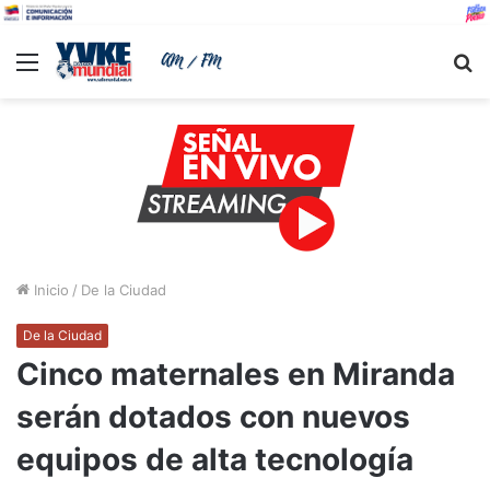
Menu
B
Inicio
/
De la Ciudad
De la Ciudad
Cinco maternales en Miranda
serán dotados con nuevos
equipos de alta tecnología