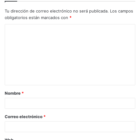
Tu dirección de correo electrónico no será publicada.
Los campos
obligatorios están marcados con
*
C
o
m
e
n
t
a
Nombre
*
r
i
o
Correo electrónico
*
*
Web