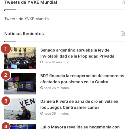
Tweets de YVKE Mundial
c
i
u
s
l
k
e
t
T
t
e
T
Tweets de YVKE Mundial
b
t
u
a
g
o
Noticias Recientes
o
e
b
g
r
k
Senado argentino aprueba la ley de
o
r
e
r
a
Inviolabilidad de la Propiedad Privada
hace 18 minutos
k
a
m
m
BDT financia la recuperación de comercios
afectados por sismos en La Guaira
hace 26 minutos
Daniela Rivera se baña de oro en vela en
los Juegos Centroamericanos
hace 36 minutos
Julio Mayora revalida su hegemonía con