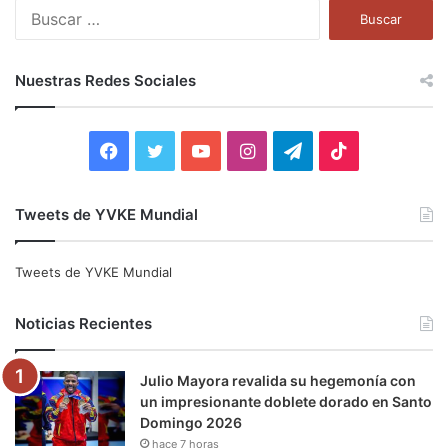
B
u
s
c
Nuestras Redes Sociales
a
r
:
F
T
Y
I
T
T
a
w
o
n
e
i
Tweets de YVKE Mundial
c
i
u
s
l
k
e
t
T
t
e
T
Tweets de YVKE Mundial
b
t
u
a
g
o
Noticias Recientes
o
e
b
g
r
k
Julio Mayora revalida su hegemonía con
o
r
e
r
a
un impresionante doblete dorado en Santo
Domingo 2026
k
a
m
hace 7 horas