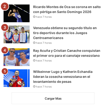
m
Ricardo Montes de Oca se corona en salto
con pértiga en Santo Domingo 2026
hace 7 horas
Venezuela obtiene su segundo título en
tiro deportivo durante los Juegos
Centroamericanos
hace 7 horas
Ray Acuña y Cristian Canache conquistan
el primer oro para el canotaje venezolano
hace 7 horas
Wilkeinner Lugo y Katherin Echandia
lideran la cosecha venezolana en el
levantamiento de pesas
hace 7 horas
Cargar Mas