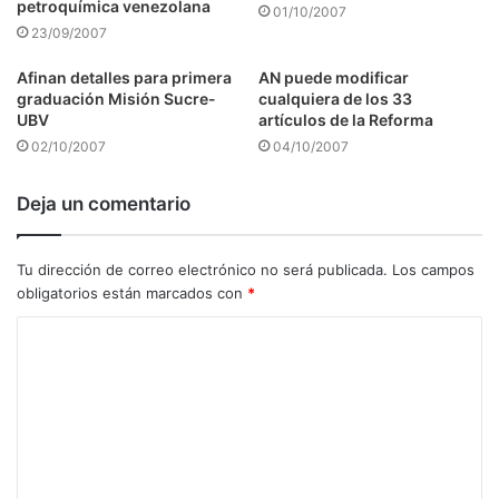
petroquímica venezolana
01/10/2007
23/09/2007
Afinan detalles para primera
AN puede modificar
graduación Misión Sucre-
cualquiera de los 33
UBV
artículos de la Reforma
02/10/2007
04/10/2007
Deja un comentario
Tu dirección de correo electrónico no será publicada.
Los campos
obligatorios están marcados con
*
C
o
m
e
n