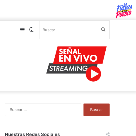
Sidebar
Switch
Buscar
skin
B
u
s
c
a
Nuestras Redes Sociales