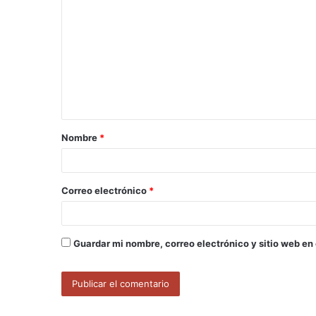
o
m
e
n
t
a
Nombre
*
r
i
o
Correo electrónico
*
*
Guardar mi nombre, correo electrónico y sitio web en