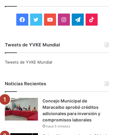
r
:
F
T
Y
I
T
T
a
w
o
n
e
i
c
i
u
s
l
k
Tweets de YVKE Mundial
e
t
T
t
e
T
Tweets de YVKE Mundial
b
t
u
a
g
o
o
e
b
g
r
k
Noticias Recientes
o
r
e
r
a
Concejo Municipal de
k
a
m
Maracaibo aprobó créditos
adicionales para inversión y
m
compromisos laborales
hace 5 minutos