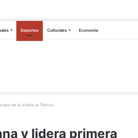
nales
Deportes
Culturales
Economía
etapa de la Vuelta al Táchira
na y lidera primera