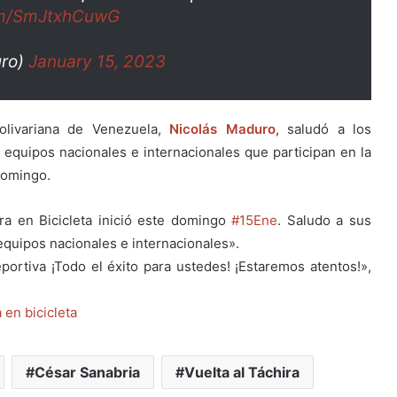
com/SmJtxhCuwG
uro)
January 15, 2023
olivariana de Venezuela,
Nicolás Maduro
, saludó a los
equipos nacionales e internacionales que participan en la
 domingo.
ira en Bicicleta inició este domingo
#15Ene
. Saludo a sus
equipos nacionales e internacionales».
portiva ¡Todo el éxito para ustedes! ¡Estaremos atentos!»,
 en bicicleta
César Sanabria
Vuelta al Táchira