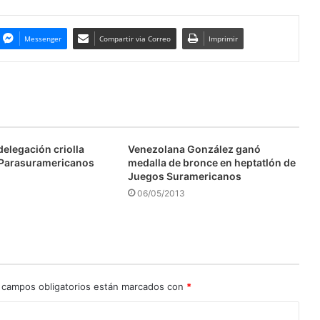
Messenger
Compartir via Correo
Imprimir
elegación criolla
Venezolana González ganó
 Parasuramericanos
medalla de bronce en heptatlón de
Juegos Suramericanos
06/05/2013
 campos obligatorios están marcados con
*