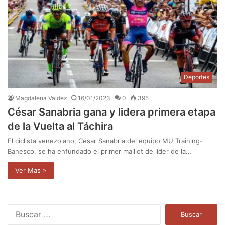
Deportes
Magdalena Valdez
16/01/2023
0
395
César Sanabria gana y lidera primera etapa
de la Vuelta al Táchira
El ciclista venezolano, César Sanabria del equipo MU Training-
Banesco, se ha enfundado el primer maillot de líder de la…
Ver Mas »
B
u