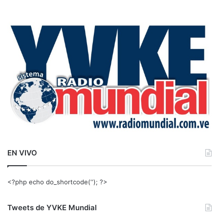
s
c
a
r
:
EN VIVO
<?php echo do_shortcode(‘‘); ?>
Tweets de YVKE Mundial