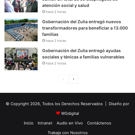
atención social y salud
hace 2 horas
Gobernación del Zulia entregó nuevos
transformadores para beneficiar a 13.000
familias
hace 2 horas
Gobernación del Zulia entregó ayudas
sociales y ténicas a familias vulnerables
hace 2 horas
P
S
á
i
g
g
© Copyright 2026, Todos los Derechos Reservados | Diseño por
i
u
n
i
WGdigital
a
e
Inicio
Intranet
Audio en Vivo
Contáctenos
A
n
Trabaja con Nosotros