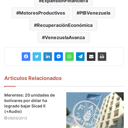
ExpansiónFinanciera
MotoresProductivos
PIBVenezuela
RecuperaciónEconómica
VenezuelaAvanza
Articulos Relacionados
Merentes: 20 unidades de
bolívares por dólar ha
logrado bajar Sicad II
(+Audio)
06/05/2013