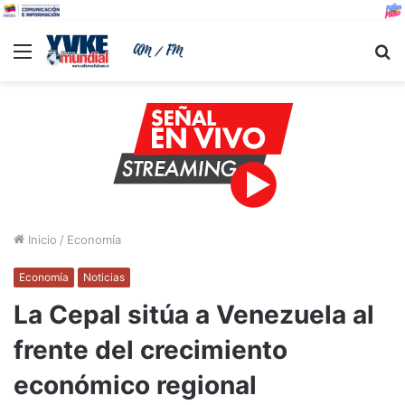
Menu
B
Inicio
/
Economía
Economía
Noticias
La Cepal sitúa a Venezuela al
frente del crecimiento
económico regional