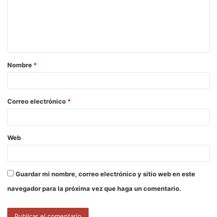
e
n
t
a
Nombre
*
r
i
o
Correo electrónico
*
*
Web
Guardar mi nombre, correo electrónico y sitio web en este
navegador para la próxima vez que haga un comentario.