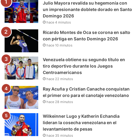
Julio Mayora revalida su hegemonía con
o
r
e
r
a
un impresionante doblete dorado en Santo
Domingo 2026
k
a
m
hace 4 minutos
m
Ricardo Montes de Oca se corona en salto
con pértiga en Santo Domingo 2026
hace 10 minutos
Venezuela obtiene su segundo título en
tiro deportivo durante los Juegos
Centroamericanos
hace 22 minutos
Ray Acuña y Cristian Canache conquistan
el primer oro para el canotaje venezolano
hace 28 minutos
Wilkeinner Lugo y Katherin Echandia
lideran la cosecha venezolana en el
levantamiento de pesas
hace 35 minutos