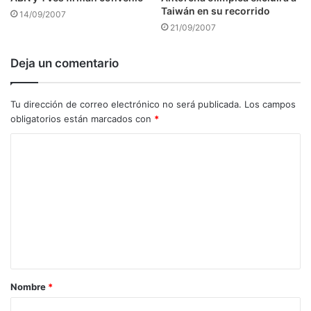
Taiwán en su recorrido
14/09/2007
21/09/2007
Deja un comentario
Tu dirección de correo electrónico no será publicada.
Los campos
obligatorios están marcados con
*
C
o
m
e
n
t
a
Nombre
*
r
i