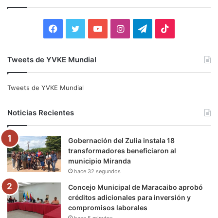
a
r
:
F
T
Y
I
T
T
a
w
o
n
e
i
Tweets de YVKE Mundial
c
i
u
s
l
k
e
t
T
t
e
T
Tweets de YVKE Mundial
b
t
u
a
g
o
Noticias Recientes
o
e
b
g
r
k
Gobernación del Zulia instala 18
o
r
e
r
a
transformadores beneficiaron al
municipio Miranda
k
a
m
hace 32 segundos
m
Concejo Municipal de Maracaibo aprobó
créditos adicionales para inversión y
compromisos laborales
hace 5 minutos