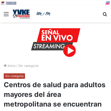
Menu
B
Inicio
/
Sin categoría
Sin categoría
Centros de salud para adultos
mayores del área
metropolitana se encuentran