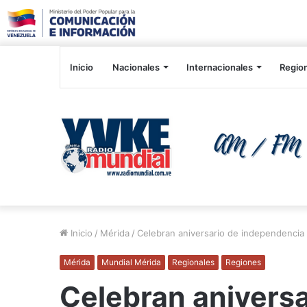
Inicio
Nacionales
Internacionales
Regio
Inicio
/
Mérida
/
Celebran aniversario de independencia 
Mérida
Mundial Mérida
Regionales
Regiones
Celebran aniversa