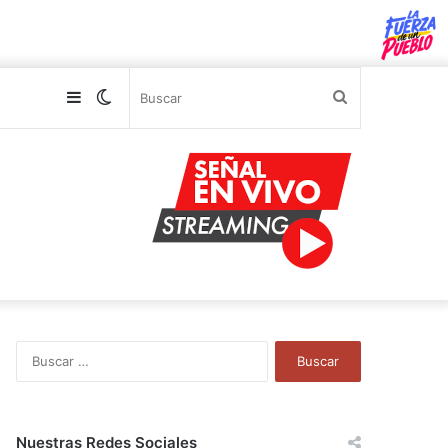
Sidebar
Switch
Buscar
skin
B
u
s
c
a
Nuestras Redes Sociales