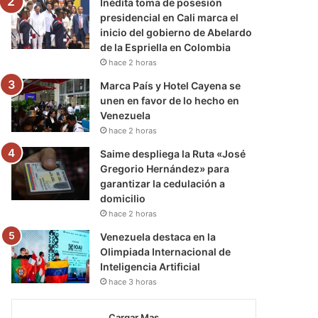
Inédita toma de posesión
presidencial en Cali marca el
inicio del gobierno de Abelardo
de la Espriella en Colombia
hace 2 horas
Marca País y Hotel Cayena se
unen en favor de lo hecho en
Venezuela
hace 2 horas
Saime despliega la Ruta «José
Gregorio Hernández» para
garantizar la cedulación a
domicilio
hace 2 horas
Venezuela destaca en la
Olimpiada Internacional de
Inteligencia Artificial
hace 3 horas
Cargar Mas