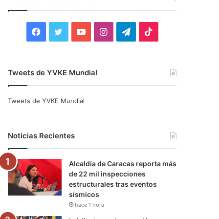
r
:
F
T
Y
I
T
T
a
w
o
n
e
i
c
i
u
s
l
k
Tweets de YVKE Mundial
e
t
T
t
e
T
Tweets de YVKE Mundial
b
t
u
a
g
o
o
e
b
g
r
k
Noticias Recientes
o
r
e
r
a
Alcaldía de Caracas reporta más
k
a
m
de 22 mil inspecciones
estructurales tras eventos
m
sísmicos
hace 1 hora