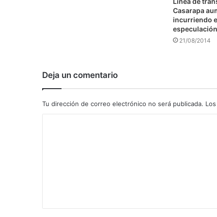
Línea de tra
Casarapa au
incurriendo e
especulació
21/08/2014
Deja un comentario
Tu dirección de correo electrónico no será publicada.
Los
C
o
m
e
n
t
a