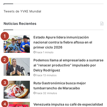
c
i
u
s
l
k
e
t
T
t
e
T
Tweets de YVKE Mundial
b
t
u
a
g
o
Noticias Recientes
o
e
b
g
r
k
Estado Apure lidera inmunización
o
r
e
r
a
nacional contra la fiebre aftosa en el
primer ciclo 2026
k
a
m
hace 1 minuto
m
Podemos llama al empresariado a sumarse
al “renacer productivo” impulsado por
Delcy Rodríguez
hace 13 minutos
Ruta Gastronómica busca mejor
tumbarrancho de Maracaibo
hace 32 minutos
Venezuela impulsa su café de especialidad