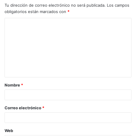
Tu dirección de correo electrónico no será publicada.
Los campos
obligatorios están marcados con
*
C
o
m
e
n
t
a
Nombre
*
r
i
o
Correo electrónico
*
*
Web