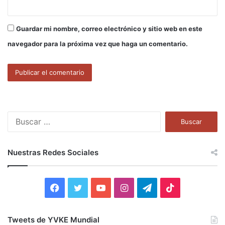
Guardar mi nombre, correo electrónico y sitio web en este
navegador para la próxima vez que haga un comentario.
B
u
s
c
Nuestras Redes Sociales
a
r
:
F
T
Y
I
T
T
a
w
o
n
e
i
Tweets de YVKE Mundial