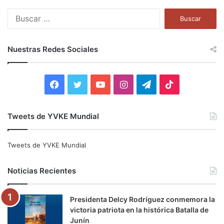
B
u
s
c
Nuestras Redes Sociales
a
r
:
F
T
Y
I
T
T
a
w
o
n
e
i
Tweets de YVKE Mundial
c
i
u
s
l
k
e
t
T
t
e
T
Tweets de YVKE Mundial
b
t
u
a
g
o
Noticias Recientes
o
e
b
g
r
k
Presidenta Delcy Rodríguez conmemora la
o
r
e
r
a
victoria patriota en la histórica Batalla de
Junín