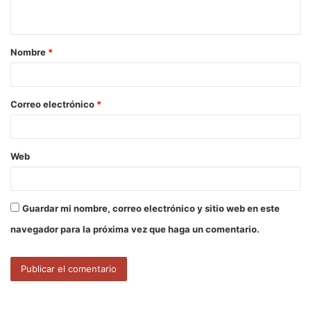
t
a
Nombre
*
r
i
o
Correo electrónico
*
*
Web
Guardar mi nombre, correo electrónico y sitio web en este
navegador para la próxima vez que haga un comentario.