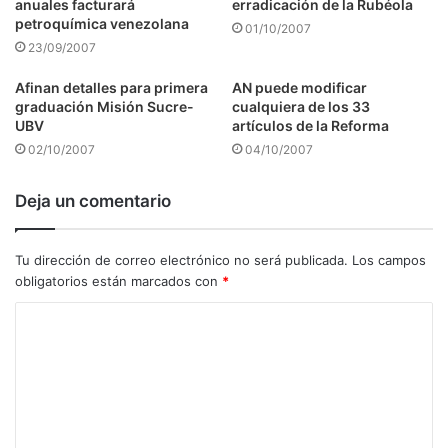
anuales facturará
erradicación de la Rubéola
petroquímica venezolana
01/10/2007
23/09/2007
Afinan detalles para primera
AN puede modificar
graduación Misión Sucre-
cualquiera de los 33
UBV
artículos de la Reforma
02/10/2007
04/10/2007
Deja un comentario
Tu dirección de correo electrónico no será publicada.
Los campos
obligatorios están marcados con
*
C
o
m
e
n