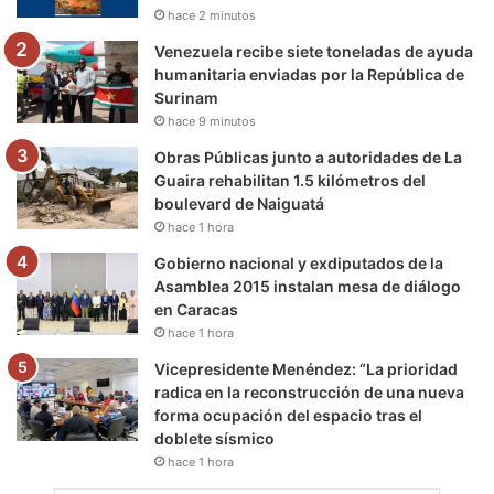
k
a
m
hace 2 minutos
m
Venezuela recibe siete toneladas de ayuda
humanitaria enviadas por la República de
Surinam
hace 9 minutos
Obras Públicas junto a autoridades de La
Guaira rehabilitan 1.5 kilómetros del
boulevard de Naiguatá
hace 1 hora
Gobierno nacional y exdiputados de la
Asamblea 2015 instalan mesa de diálogo
en Caracas
hace 1 hora
Vicepresidente Menéndez: “La prioridad
radica en la reconstrucción de una nueva
forma ocupación del espacio tras el
doblete sísmico
hace 1 hora