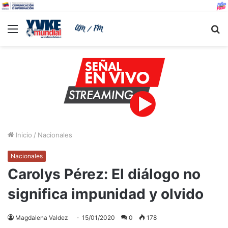
Menu
B
Inicio
/
Nacionales
Nacionales
Carolys Pérez: El diálogo no
significa impunidad y olvido
Magdalena Valdez
15/01/2020
0
178