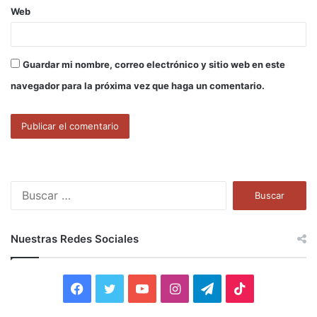
Web
Guardar mi nombre, correo electrónico y sitio web en este
navegador para la próxima vez que haga un comentario.
B
u
s
c
Nuestras Redes Sociales
a
r
:
F
T
Y
I
T
T
a
w
o
n
e
i