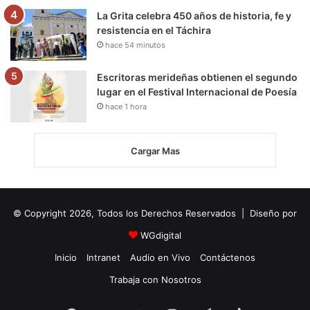
La Grita celebra 450 años de historia, fe y
resistencia en el Táchira
hace 54 minutos
Escritoras merideñas obtienen el segundo
lugar en el Festival Internacional de Poesía
hace 1 hora
Cargar Mas
© Copyright 2026, Todos los Derechos Reservados | Diseño por
WGdigital
Inicio
Intranet
Audio en Vivo
Contáctenos
Trabaja con Nosotros