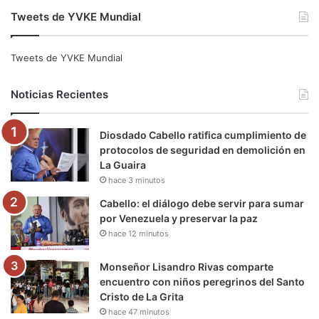
Tweets de YVKE Mundial
c
i
u
s
l
k
e
t
T
t
e
T
Tweets de YVKE Mundial
b
t
u
a
g
o
Noticias Recientes
o
e
b
g
r
k
Diosdado Cabello ratifica cumplimiento de
o
r
e
r
a
protocolos de seguridad en demolición en
La Guaira
k
a
m
hace 3 minutos
m
Cabello: el diálogo debe servir para sumar
por Venezuela y preservar la paz
hace 12 minutos
Monseñor Lisandro Rivas comparte
encuentro con niños peregrinos del Santo
Cristo de La Grita
hace 47 minutos