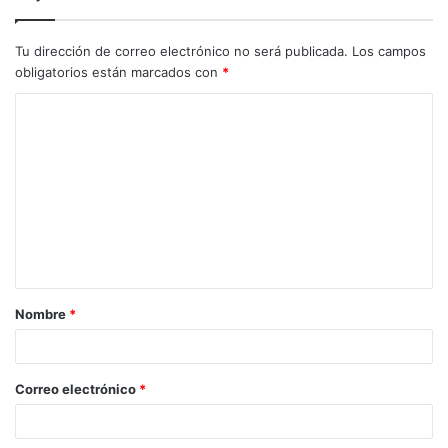
Tu dirección de correo electrónico no será publicada.
Los campos
obligatorios están marcados con
*
C
o
m
e
n
t
a
Nombre
*
r
i
o
Correo electrónico
*
*