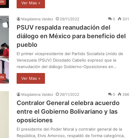
nte
Ver Mas »
Magdalena Valdez
29/11/2022
0
301
PSUV respalda reanudación del
diálogo en México para beneficio del
pueblo
El primer vicepresidente del Partido Socialista Unido de
Venezuela (PSUV) Diosdado Cabello expresó que la
reanudación del diálogo Gobierno-Oposiciones en…
da
Ver Mas »
Magdalena Valdez
29/11/2022
0
366
Contralor General celebra acuerdo
entre el Gobierno Bolivariano y las
oposiciones
El presidente del Poder Moral y contralor general de la
República, Elvis Amoroso, respaldó de forma categórica,