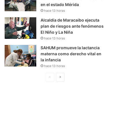
en el estado Mérida
hace 13 horas
Alcaldía de Maracaibo ejecuta
plan de riesgos ante fenómenos
El Niño y La Niña
hace 13 horas
SAHUM promueve la lactancia
materna como derecho vital en
la infancia
hace 13 horas
P
S
á
i
g
g
i
u
n
i
a
e
A
n