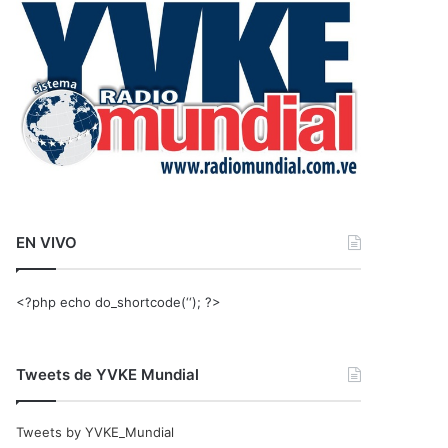
r
:
EN VIVO
<?php echo do_shortcode(‘‘); ?>
Tweets de YVKE Mundial
Tweets by YVKE_Mundial