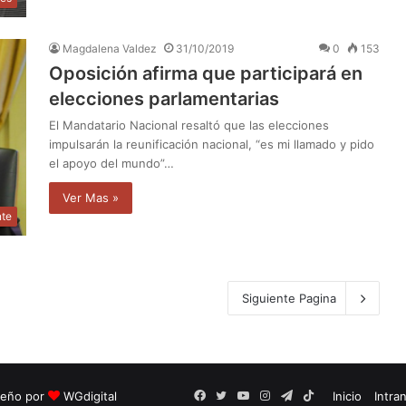
Magdalena Valdez
31/10/2019
0
153
Oposición afirma que participará en
elecciones parlamentarias
El Mandatario Nacional resaltó que las elecciones
impulsarán la reunificación nacional, “es mi llamado y pido
el apoyo del mundo”…
Ver Mas »
nte
Siguiente Pagina
seño por
WGdigital
Facebook
Twitter
YouTube
Instagram
Telegram
TikTok
Inicio
Intra