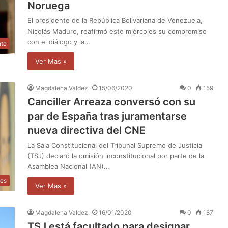
Noruega
El presidente de la República Bolivariana de Venezuela,
Nicolás Maduro, reafirmó este miércoles su compromiso
con el diálogo y la…
nte
Ver Mas »
Magdalena Valdez
15/06/2020
0
159
Canciller Arreaza conversó con su
par de España tras juramentarse
nueva directiva del CNE
La Sala Constitucional del Tribunal Supremo de Justicia
(TSJ) declaró la omisión inconstitucional por parte de la
Asamblea Nacional (AN)…
les
Ver Mas »
Magdalena Valdez
16/01/2020
0
187
TSJ está facultado para designar