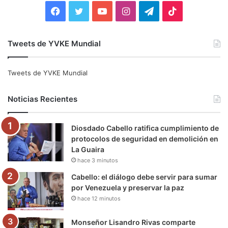
:
F
T
Y
I
T
T
a
w
o
n
e
i
Tweets de YVKE Mundial
c
i
u
s
l
k
e
t
T
t
e
T
Tweets de YVKE Mundial
b
t
u
a
g
o
Noticias Recientes
o
e
b
g
r
k
Diosdado Cabello ratifica cumplimiento de
o
r
e
r
a
protocolos de seguridad en demolición en
La Guaira
k
a
m
hace 3 minutos
m
Cabello: el diálogo debe servir para sumar
por Venezuela y preservar la paz
hace 12 minutos
Monseñor Lisandro Rivas comparte