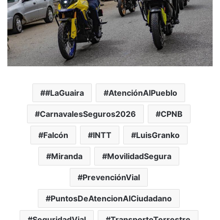
#LaGuaira
AtenciónAlPueblo
CarnavalesSeguros2026
CPNB
Falcón
INTT
LuisGranko
Miranda
MovilidadSegura
PrevenciónVial
PuntosDeAtencionAlCiudadano
SeguridadVial
TransporteTerrestre