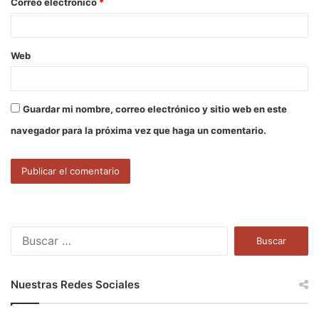
Correo electrónico
*
*
Web
Guardar mi nombre, correo electrónico y sitio web en este
navegador para la próxima vez que haga un comentario.
B
u
s
c
Nuestras Redes Sociales
a
r