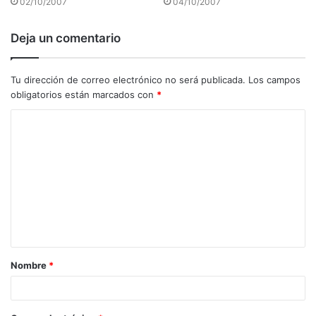
02/10/2007
04/10/2007
Deja un comentario
Tu dirección de correo electrónico no será publicada.
Los campos
obligatorios están marcados con
*
C
o
m
e
n
t
a
Nombre
*
r
i
o