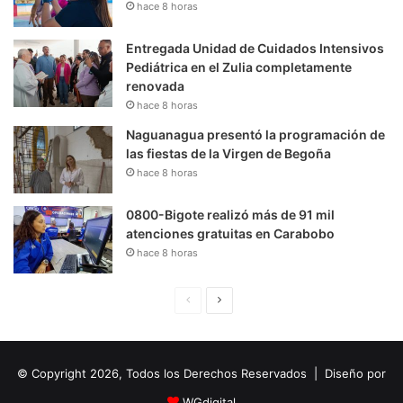
hace 8 horas
Entregada Unidad de Cuidados Intensivos
Pediátrica en el Zulia completamente
renovada
hace 8 horas
Naguanagua presentó la programación de
las fiestas de la Virgen de Begoña
hace 8 horas
0800-Bigote realizó más de 91 mil
atenciones gratuitas en Carabobo
hace 8 horas
P
S
á
i
g
g
© Copyright 2026, Todos los Derechos Reservados | Diseño por
i
u
n
i
WGdigital