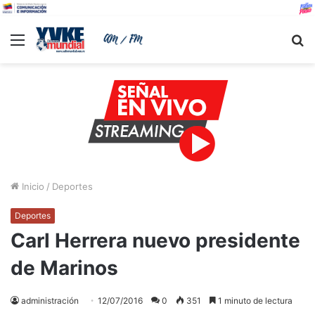
Menu
B
Inicio
/
Deportes
Deportes
Carl Herrera nuevo presidente
de Marinos
administración
12/07/2016
0
351
1 minuto de lectura