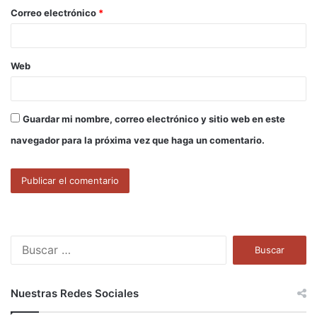
o
Correo electrónico
*
*
Web
Guardar mi nombre, correo electrónico y sitio web en este
navegador para la próxima vez que haga un comentario.
B
u
s
c
Nuestras Redes Sociales
a