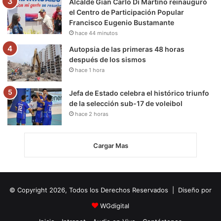
Alcalde Gian Carlo Di Martino reinauguró
el Centro de Participación Popular
Francisco Eugenio Bustamante
hace 44 minutos
Autopsia de las primeras 48 horas
después de los sismos
hace 1 hora
Jefa de Estado celebra el histórico triunfo
de la selección sub-17 de voleibol
hace 2 horas
Cargar Mas
© Copyright 2026, Todos los Derechos Reservados | Diseño por
WGdigital