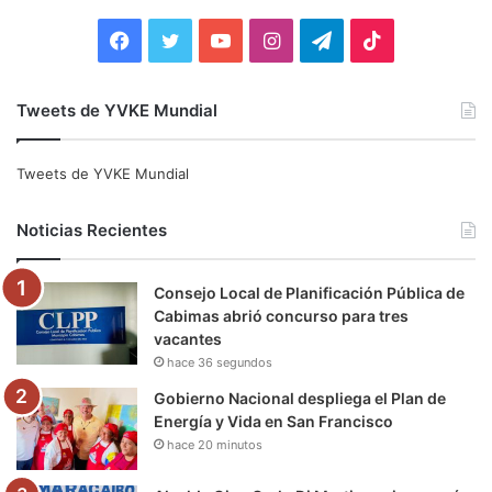
r
:
F
T
Y
I
T
T
a
w
o
n
e
i
Tweets de YVKE Mundial
c
i
u
s
l
k
e
t
T
t
e
T
Tweets de YVKE Mundial
b
t
u
a
g
o
Noticias Recientes
o
e
b
g
r
k
Consejo Local de Planificación Pública de
o
r
e
r
a
Cabimas abrió concurso para tres
vacantes
k
a
m
hace 36 segundos
m
Gobierno Nacional despliega el Plan de
Energía y Vida en San Francisco
hace 20 minutos