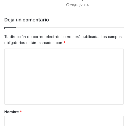
28/08/2014
Deja un comentario
Tu dirección de correo electrónico no será publicada.
Los campos
obligatorios están marcados con
*
C
o
m
e
n
t
a
Nombre
*
r
i