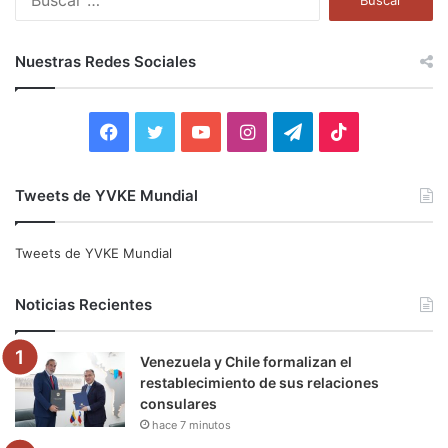
u
s
c
Nuestras Redes Sociales
a
r
:
F
T
Y
I
T
T
a
w
o
n
e
i
Tweets de YVKE Mundial
c
i
u
s
l
k
e
t
T
t
e
T
Tweets de YVKE Mundial
b
t
u
a
g
o
Noticias Recientes
o
e
b
g
r
k
Venezuela y Chile formalizan el
o
r
e
r
a
restablecimiento de sus relaciones
consulares
k
a
m
hace 7 minutos