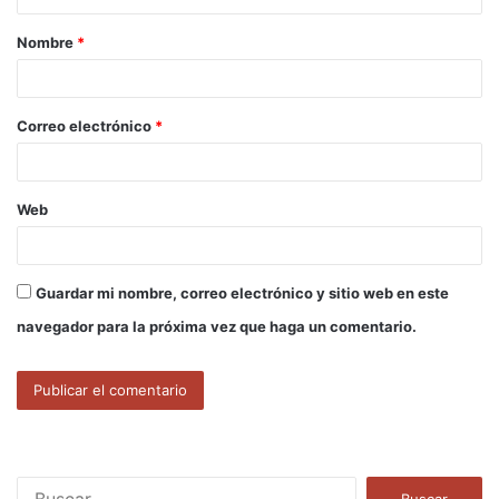
a
Nombre
*
r
i
o
Correo electrónico
*
*
Web
Guardar mi nombre, correo electrónico y sitio web en este
navegador para la próxima vez que haga un comentario.
B