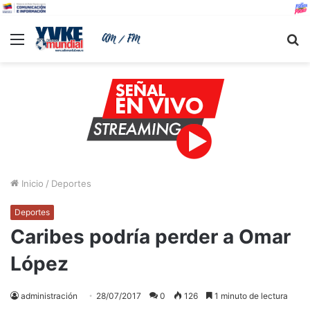
Menu
B
Inicio
/
Deportes
Deportes
Caribes podría perder a Omar
López
administración
28/07/2017
0
126
1 minuto de lectura