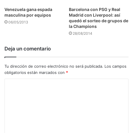
Venezuela gana espada
Barcelona con PSG y Real
masculina por equipos
Madrid con Liverpool: así
quedó el sorteo de grupos de
06/05/2013
la Champions
28/08/2014
Deja un comentario
Tu dirección de correo electrónico no será publicada.
Los campos
obligatorios están marcados con
*
C
o
m
e
n
t