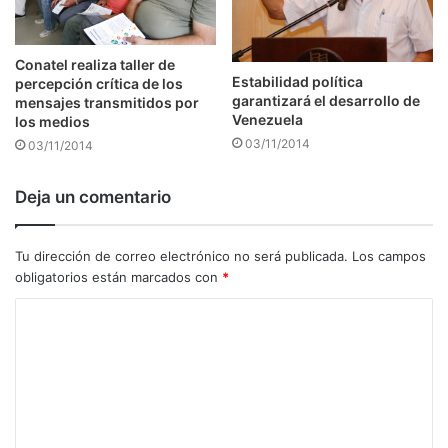
Conatel realiza taller de
Estabilidad política
percepción crítica de los
garantizará el desarrollo de
mensajes transmitidos por
Venezuela
los medios
03/11/2014
03/11/2014
Deja un comentario
Tu dirección de correo electrónico no será publicada.
Los campos
obligatorios están marcados con
*
C
o
m
e
n