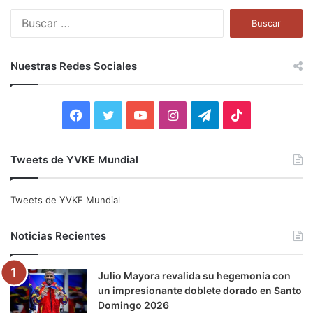
B
u
s
c
Nuestras Redes Sociales
a
r
:
F
T
Y
I
T
T
a
w
o
n
e
i
Tweets de YVKE Mundial
c
i
u
s
l
k
e
t
T
t
e
T
Tweets de YVKE Mundial
b
t
u
a
g
o
Noticias Recientes
o
e
b
g
r
k
Julio Mayora revalida su hegemonía con
o
r
e
r
a
un impresionante doblete dorado en Santo
Domingo 2026
k
a
m