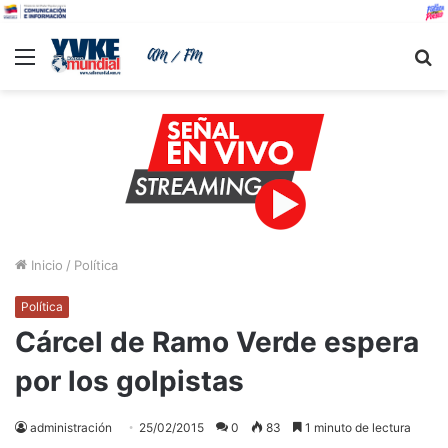
Menu
B
Inicio
/
Política
Política
Cárcel de Ramo Verde espera
por los golpistas
administración
25/02/2015
0
83
1 minuto de lectura