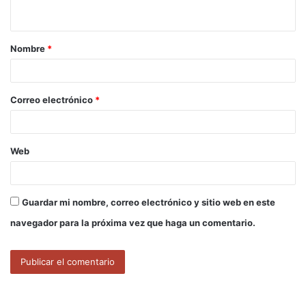
t
a
Nombre
*
r
i
o
Correo electrónico
*
*
Web
Guardar mi nombre, correo electrónico y sitio web en este
navegador para la próxima vez que haga un comentario.