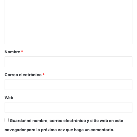
m
e
n
t
a
Nombre
*
r
i
o
Correo electrónico
*
*
Web
Guardar mi nombre, correo electrónico y sitio web en este
navegador para la próxima vez que haga un comentario.