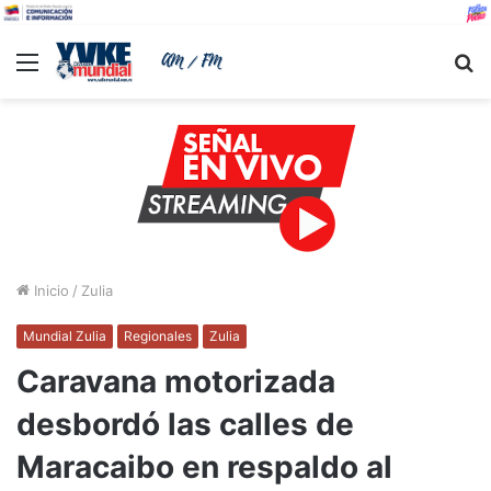
Menu
B
Inicio
/
Zulia
Mundial Zulia
Regionales
Zulia
Caravana motorizada
desbordó las calles de
Maracaibo en respaldo al