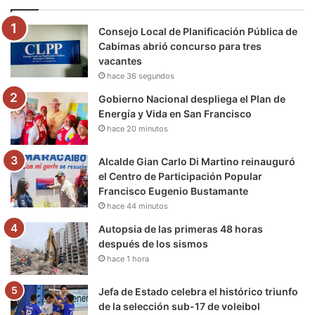
o
e
b
g
r
k
Consejo Local de Planificación Pública de
o
r
e
r
a
Cabimas abrió concurso para tres
vacantes
k
a
m
hace 36 segundos
m
Gobierno Nacional despliega el Plan de
Energía y Vida en San Francisco
hace 20 minutos
Alcalde Gian Carlo Di Martino reinauguró
el Centro de Participación Popular
Francisco Eugenio Bustamante
hace 44 minutos
Autopsia de las primeras 48 horas
después de los sismos
hace 1 hora
Jefa de Estado celebra el histórico triunfo
de la selección sub-17 de voleibol