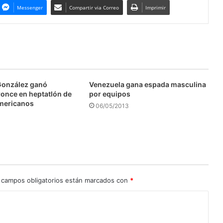
Messenger
Compartir via Correo
Imprimir
González ganó
Venezuela gana espada masculina
ronce en heptatlón de
por equipos
mericanos
06/05/2013
 campos obligatorios están marcados con
*