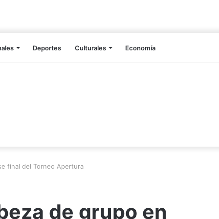
nales
Deportes
Culturales
Economía
e final del Torneo Apertura
beza de grupo en