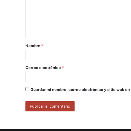
m
e
n
t
a
Nombre
*
r
i
o
Correo electrónico
*
*
Guardar mi nombre, correo electrónico y sitio web en