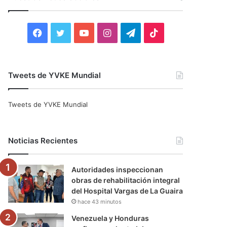
r
:
F
T
Y
I
T
T
a
w
o
n
e
i
c
i
u
s
l
k
Tweets de YVKE Mundial
e
t
T
t
e
T
Tweets de YVKE Mundial
b
t
u
a
g
o
o
e
b
g
r
k
Noticias Recientes
o
r
e
r
a
Autoridades inspeccionan
k
a
m
obras de rehabilitación integral
del Hospital Vargas de La Guaira
m
hace 43 minutos
Venezuela y Honduras