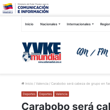
Inicio
Nacionales
Internacionales
Regio
Inicio
/
Valencia
/
Carabobo será cabeza de grupo en fas
Deportes
Deportes
Valencia
Carabobo será ca