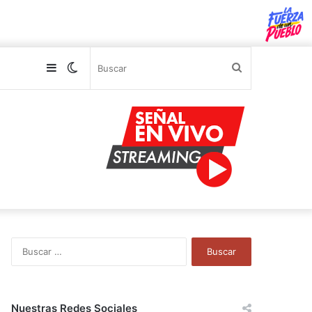
Sidebar
Switch
Buscar
skin
B
u
s
c
a
Nuestras Redes Sociales