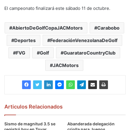
El campeonato finalizará este sábado 11 de octubre.
AbiertoDeGolfCopaJACMotors
Carabobo
Deportes
FederaciónVenezolanaDeGolf
FVG
Golf
GuarataroCountryClub
JACMotors
Articulos Relacionados
Sismo de magnitud 3.5 se
Abanderada delegación
registró hoy en Tovar
criolla para Juegos