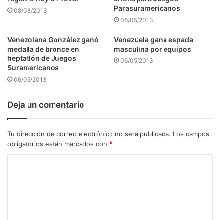
Parasuramericanos
08/03/2013
06/05/2013
Venezolana González ganó
Venezuela gana espada
medalla de bronce en
masculina por equipos
heptatlón de Juegos
06/05/2013
Suramericanos
06/05/2013
Deja un comentario
Tu dirección de correo electrónico no será publicada.
Los campos
obligatorios están marcados con
*
C
o
m
e