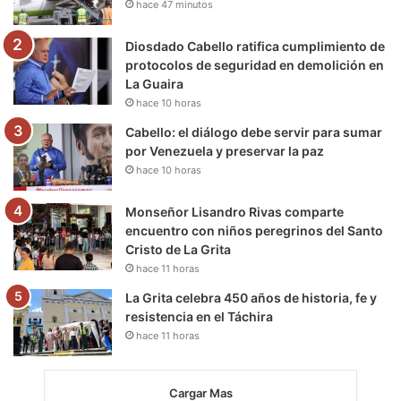
hace 47 minutos
k
a
m
m
Diosdado Cabello ratifica cumplimiento de
protocolos de seguridad en demolición en
La Guaira
hace 10 horas
Cabello: el diálogo debe servir para sumar
por Venezuela y preservar la paz
hace 10 horas
Monseñor Lisandro Rivas comparte
encuentro con niños peregrinos del Santo
Cristo de La Grita
hace 11 horas
La Grita celebra 450 años de historia, fe y
resistencia en el Táchira
hace 11 horas
Cargar Mas