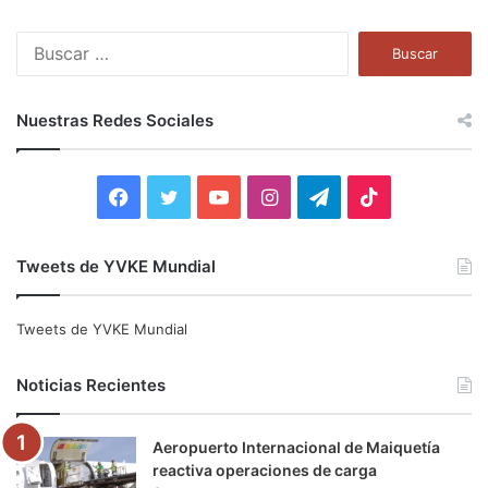
B
u
s
c
Nuestras Redes Sociales
a
r
:
F
T
Y
I
T
T
a
w
o
n
e
i
Tweets de YVKE Mundial
c
i
u
s
l
k
e
t
T
t
e
T
Tweets de YVKE Mundial
b
t
u
a
g
o
Noticias Recientes
o
e
b
g
r
k
Aeropuerto Internacional de Maiquetía
o
r
e
r
a
reactiva operaciones de carga