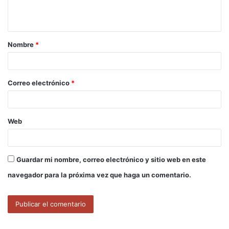
n
t
a
Nombre
*
r
i
o
Correo electrónico
*
*
Web
Guardar mi nombre, correo electrónico y sitio web en este
navegador para la próxima vez que haga un comentario.