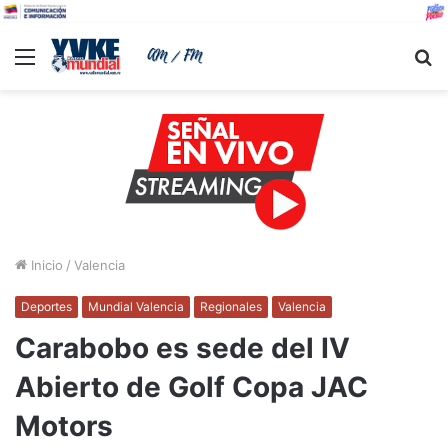
Menu
B
Inicio
/
Valencia
Deportes
Mundial Valencia
Regionales
Valencia
Carabobo es sede del IV
Abierto de Golf Copa JAC
Motors