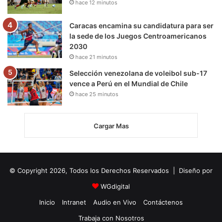
hace 12 minutos
Caracas encamina su candidatura para ser
la sede de los Juegos Centroamericanos
2030
hace 21 minutos
Selección venezolana de voleibol sub-17
vence a Perú en el Mundial de Chile
hace 25 minutos
Cargar Mas
© Copyright 2026, Todos los Derechos Reservados | Diseño por
WGdigital
Inicio
Intranet
Audio en Vivo
Contáctenos
Trabaja con Nosotros