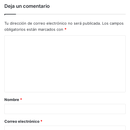
Deja un comentario
Tu dirección de correo electrónico no será publicada.
Los campos
obligatorios están marcados con
*
C
o
m
e
n
t
a
Nombre
*
r
i
o
Correo electrónico
*
*