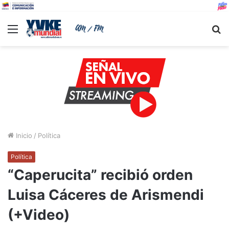
Menu
B
Inicio
/
Política
Política
“Caperucita” recibió orden
Luisa Cáceres de Arismendi
(+Video)