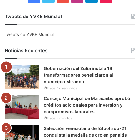
a
w
o
n
e
i
Tweets de YVKE Mundial
c
i
u
s
l
k
e
t
T
t
e
T
Tweets de YVKE Mundial
b
t
u
a
g
o
Noticias Recientes
o
e
b
g
r
k
Gobernación del Zulia instala 18
o
r
e
r
a
transformadores beneficiaron al
municipio Miranda
k
a
m
hace 32 segundos
m
Concejo Municipal de Maracaibo aprobó
créditos adicionales para inversión y
compromisos laborales
hace 5 minutos
Selección venezolana de fútbol sub-21
conquista la medalla de oro en penaltis