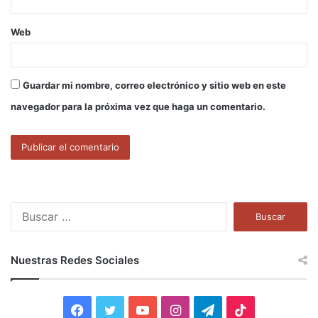
Web
Guardar mi nombre, correo electrónico y sitio web en este
navegador para la próxima vez que haga un comentario.
B
u
s
c
Nuestras Redes Sociales
a
r
:
F
T
Y
I
T
T