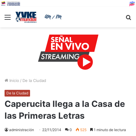
Menu
B
Inicio
/
De la Ciudad
De la Ciudad
Caperucita llega a la Casa de
las Primeras Letras
administración
22/11/2014
0
525
1 minuto de lectura