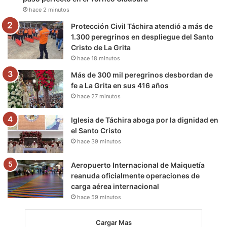
hace 2 minutos
k
a
m
Protección Civil Táchira atendió a más de
m
1.300 peregrinos en despliegue del Santo
Cristo de La Grita
hace 18 minutos
Más de 300 mil peregrinos desbordan de
fe a La Grita en sus 416 años
hace 27 minutos
Iglesia de Táchira aboga por la dignidad en
el Santo Cristo
hace 39 minutos
Aeropuerto Internacional de Maiquetía
reanuda oficialmente operaciones de
carga aérea internacional
hace 59 minutos
Cargar Mas