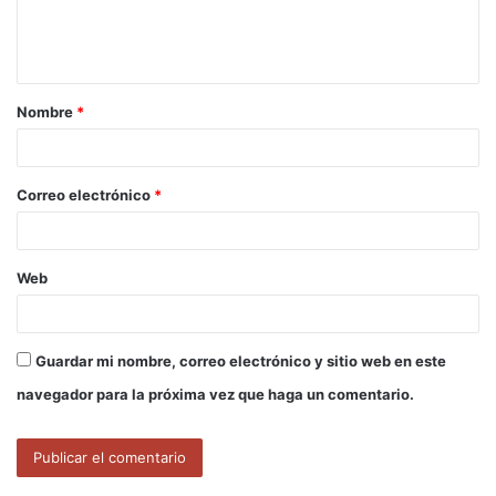
n
t
a
Nombre
*
r
i
o
Correo electrónico
*
*
Web
Guardar mi nombre, correo electrónico y sitio web en este
navegador para la próxima vez que haga un comentario.