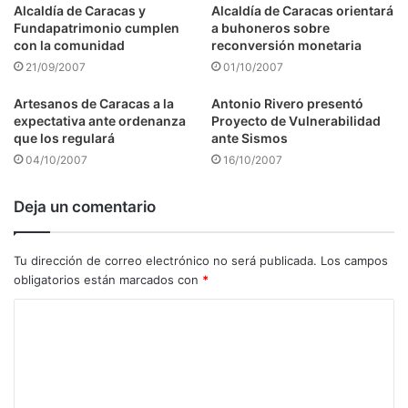
Alcaldía de Caracas y
Alcaldía de Caracas orientará
Fundapatrimonio cumplen
a buhoneros sobre
con la comunidad
reconversión monetaria
21/09/2007
01/10/2007
Artesanos de Caracas a la
Antonio Rivero presentó
expectativa ante ordenanza
Proyecto de Vulnerabilidad
que los regulará
ante Sismos
04/10/2007
16/10/2007
Deja un comentario
Tu dirección de correo electrónico no será publicada.
Los campos
obligatorios están marcados con
*
C
o
m
e