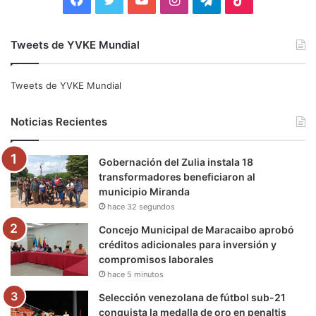
a
w
o
n
e
i
Tweets de YVKE Mundial
c
i
u
s
l
k
e
t
T
t
e
T
Tweets de YVKE Mundial
b
t
u
a
g
o
Noticias Recientes
o
e
b
g
r
k
Gobernación del Zulia instala 18
o
r
e
r
a
transformadores beneficiaron al
municipio Miranda
k
a
m
hace 32 segundos
m
Concejo Municipal de Maracaibo aprobó
créditos adicionales para inversión y
compromisos laborales
hace 5 minutos
Selección venezolana de fútbol sub-21
conquista la medalla de oro en penaltis