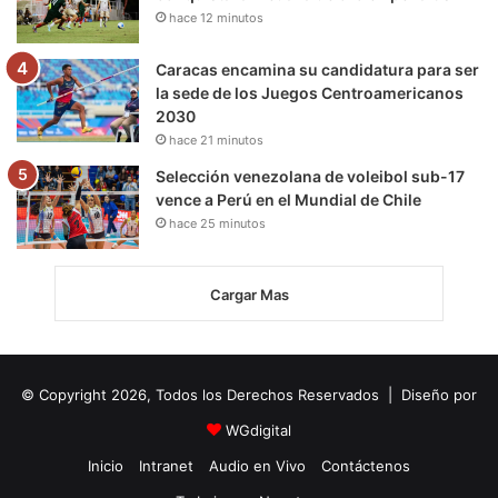
hace 12 minutos
Caracas encamina su candidatura para ser
la sede de los Juegos Centroamericanos
2030
hace 21 minutos
Selección venezolana de voleibol sub-17
vence a Perú en el Mundial de Chile
hace 25 minutos
Cargar Mas
© Copyright 2026, Todos los Derechos Reservados | Diseño por
WGdigital
Inicio
Intranet
Audio en Vivo
Contáctenos