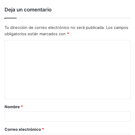
Deja un comentario
Tu dirección de correo electrónico no será publicada.
Los campos
obligatorios están marcados con
*
C
o
m
e
n
t
a
Nombre
*
r
i
o
Correo electrónico
*
*