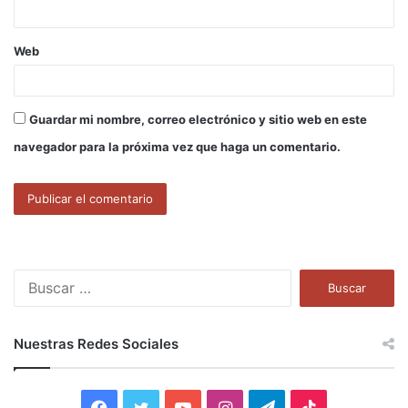
Web
Guardar mi nombre, correo electrónico y sitio web en este
navegador para la próxima vez que haga un comentario.
B
u
s
c
Nuestras Redes Sociales
a
r
:
F
T
Y
I
T
T