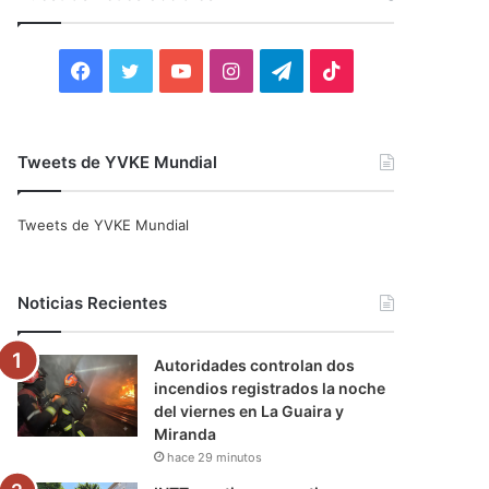
r
:
F
T
Y
I
T
T
a
w
o
n
e
i
c
i
u
s
l
k
Tweets de YVKE Mundial
e
t
T
t
e
T
Tweets de YVKE Mundial
b
t
u
a
g
o
o
e
b
g
r
k
Noticias Recientes
o
r
e
r
a
Autoridades controlan dos
k
a
m
incendios registrados la noche
del viernes en La Guaira y
m
Miranda
hace 29 minutos