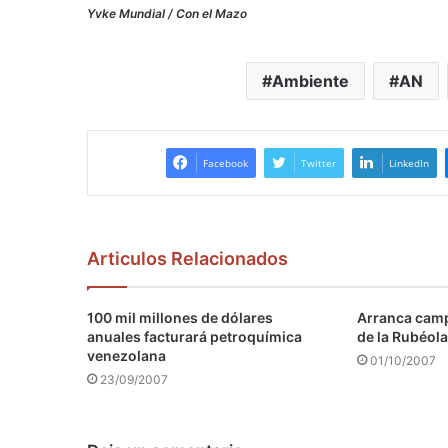
Yvke Mundial / Con el Mazo
Ambiente
AN
Facebook
Twitter
LinkedIn
Articulos Relacionados
100 mil millones de dólares
Arranca camp
anuales facturará petroquímica
de la Rubéola
venezolana
01/10/2007
23/09/2007