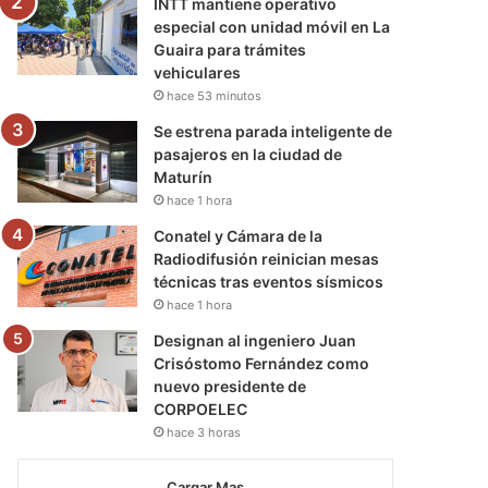
INTT mantiene operativo
especial con unidad móvil en La
Guaira para trámites
vehiculares
hace 53 minutos
Se estrena parada inteligente de
pasajeros en la ciudad de
Maturín
hace 1 hora
Conatel y Cámara de la
Radiodifusión reinician mesas
técnicas tras eventos sísmicos
hace 1 hora
Designan al ingeniero Juan
Crisóstomo Fernández como
nuevo presidente de
CORPOELEC
hace 3 horas
Cargar Mas