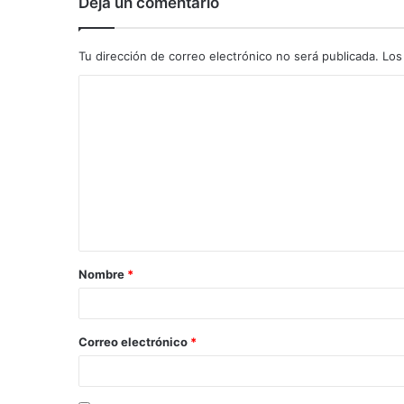
Deja un comentario
Tu dirección de correo electrónico no será publicada.
Los
C
o
m
e
n
t
a
Nombre
*
r
i
o
Correo electrónico
*
*