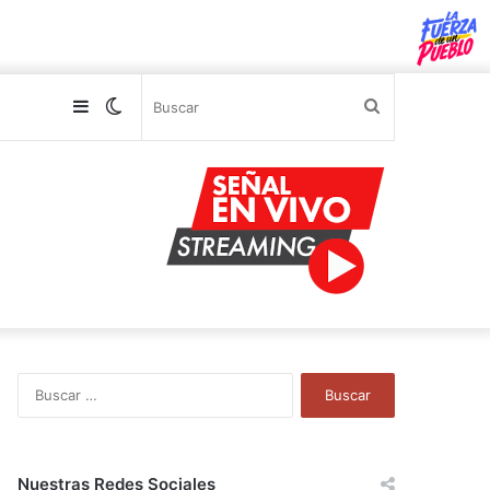
Sidebar
Switch
Buscar
skin
B
u
s
c
a
Nuestras Redes Sociales