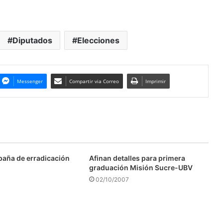
Diputados
Elecciones
Messenger
Compartir via Correo
Imprimir
aña de erradicación
Afinan detalles para primera
graduación Misión Sucre-UBV
02/10/2007