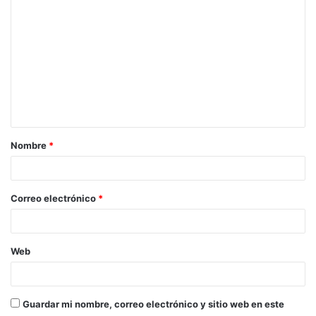
o
m
e
n
t
a
Nombre
*
r
i
o
Correo electrónico
*
*
Web
Guardar mi nombre, correo electrónico y sitio web en este