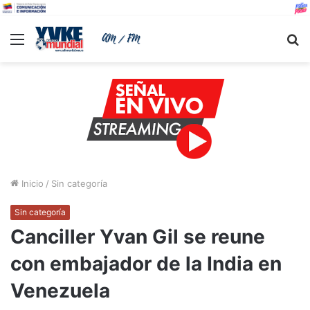
Menu
B
Inicio
/
Sin categoría
Sin categoría
Canciller Yvan Gil se reune
con embajador de la India en
Venezuela