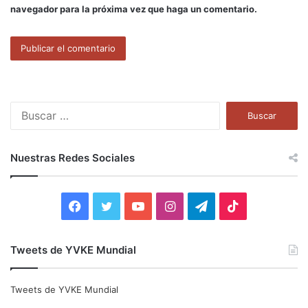
navegador para la próxima vez que haga un comentario.
B
u
s
c
Nuestras Redes Sociales
a
r
:
F
T
Y
I
T
T
a
w
o
n
e
i
Tweets de YVKE Mundial
c
i
u
s
l
k
e
t
T
t
e
T
Tweets de YVKE Mundial