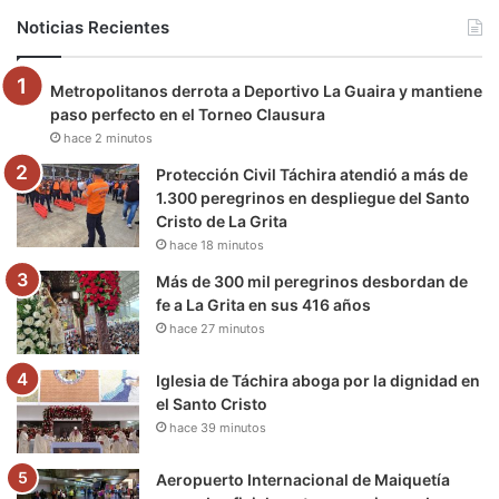
b
t
u
a
g
o
Noticias Recientes
o
e
b
g
r
k
Metropolitanos derrota a Deportivo La Guaira y mantiene
o
r
e
r
a
paso perfecto en el Torneo Clausura
hace 2 minutos
k
a
m
Protección Civil Táchira atendió a más de
m
1.300 peregrinos en despliegue del Santo
Cristo de La Grita
hace 18 minutos
Más de 300 mil peregrinos desbordan de
fe a La Grita en sus 416 años
hace 27 minutos
Iglesia de Táchira aboga por la dignidad en
el Santo Cristo
hace 39 minutos
Aeropuerto Internacional de Maiquetía