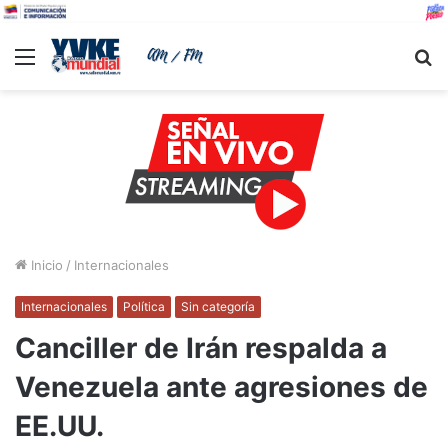
Menu
B
Inicio
/
Internacionales
Internacionales
Política
Sin categoría
Canciller de Irán respalda a
Venezuela ante agresiones de
EE.UU.