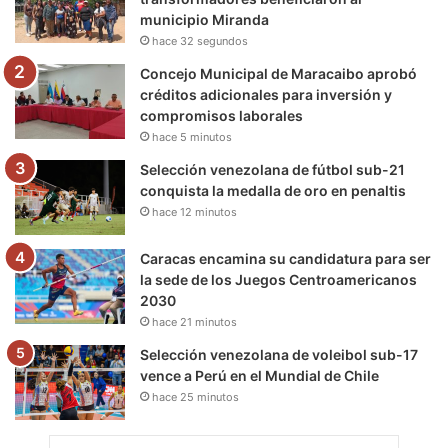
municipio Miranda
k
a
m
hace 32 segundos
m
Concejo Municipal de Maracaibo aprobó
créditos adicionales para inversión y
compromisos laborales
hace 5 minutos
Selección venezolana de fútbol sub-21
conquista la medalla de oro en penaltis
hace 12 minutos
Caracas encamina su candidatura para ser
la sede de los Juegos Centroamericanos
2030
hace 21 minutos
Selección venezolana de voleibol sub-17
vence a Perú en el Mundial de Chile
hace 25 minutos