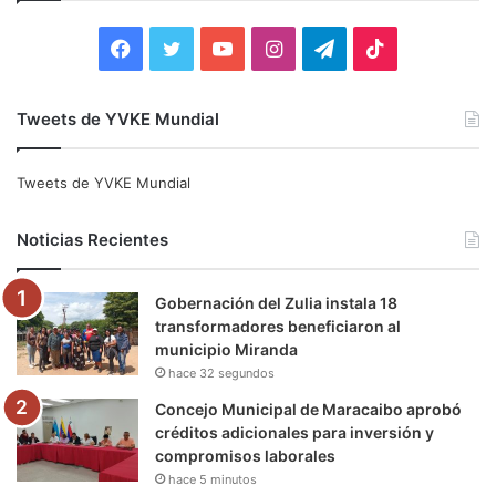
r
:
F
T
Y
I
T
T
a
w
o
n
e
i
Tweets de YVKE Mundial
c
i
u
s
l
k
e
t
T
t
e
T
Tweets de YVKE Mundial
b
t
u
a
g
o
Noticias Recientes
o
e
b
g
r
k
Gobernación del Zulia instala 18
o
r
e
r
a
transformadores beneficiaron al
municipio Miranda
k
a
m
hace 32 segundos
m
Concejo Municipal de Maracaibo aprobó
créditos adicionales para inversión y
compromisos laborales
hace 5 minutos