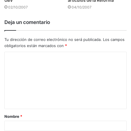
UBV
artículos de la Reforma
02/10/2007
04/10/2007
Deja un comentario
Tu dirección de correo electrónico no será publicada.
Los campos
obligatorios están marcados con
*
C
o
m
e
n
t
a
Nombre
*
r
i