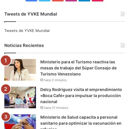
a
w
o
n
e
i
Tweets de YVKE Mundial
c
i
u
s
l
k
e
t
T
t
e
T
Tweets de YVKE Mundial
b
t
u
a
g
o
Noticias Recientes
o
e
b
g
r
k
Ministerio para el Turismo reactiva las
o
r
e
r
a
mesas de trabajo del Súper Consejo de
Turismo Venezolano
k
a
m
hace 2 minutos
m
Delcy Rodríguez visita el emprendimiento
«Boca Café» para impulsar la producción
nacional
hace 21 minutos
Ministerio de Salud capacita a personal
sanitario para optimizar la vacunación en