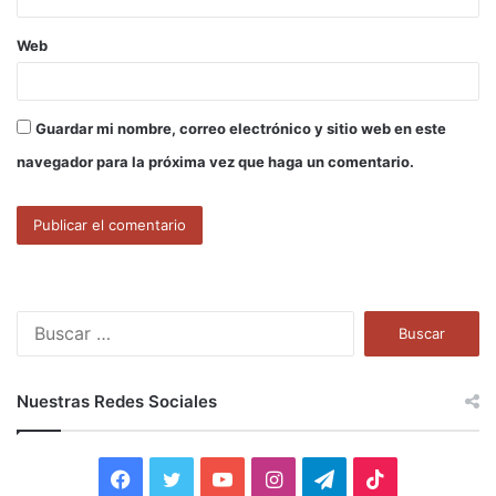
Web
Guardar mi nombre, correo electrónico y sitio web en este
navegador para la próxima vez que haga un comentario.
B
u
s
c
Nuestras Redes Sociales
a
r
:
F
T
Y
I
T
T