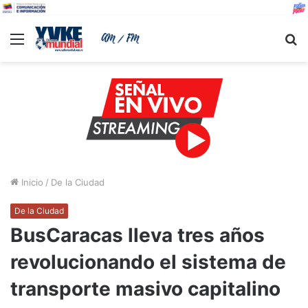
Menu
B
Inicio
/
De la Ciudad
De la Ciudad
BusCaracas lleva tres años
revolucionando el sistema de
transporte masivo capitalino