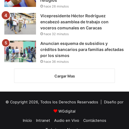
refugios
hace 26 minutos
Vicepresidente Héctor Rodríguez
encabezó asamblea de trabajo con
voceros comunales en Caracas
hace 32 minutos
Anuncian esquema de subsidios y
créditos bancarios para familias afectadas
por los sismos
hace 36 minutos
Cargar Mas
© Copyright 2026, Todos los Derechos Reservados | Diseño por
WGdigital
Inicio
Intranet
Audio en Vivo
Contáctenos