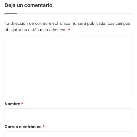
Deja un comentario
Tu dirección de correo electrónico no será publicada.
Los campos
obligatorios están marcados con
*
C
o
m
e
n
t
a
Nombre
*
r
i
o
Correo electrónico
*
*