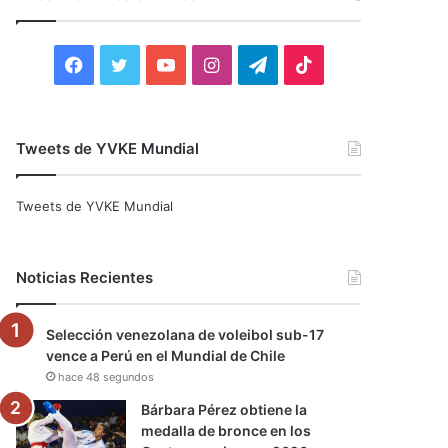
r
:
F
T
Y
I
T
T
a
w
o
n
e
i
c
i
u
s
l
k
Tweets de YVKE Mundial
e
t
T
t
e
T
Tweets de YVKE Mundial
b
t
u
a
g
o
o
e
b
g
r
k
Noticias Recientes
o
r
e
r
a
Selección venezolana de voleibol sub-17
k
a
m
vence a Perú en el Mundial de Chile
hace 48 segundos
m
Bárbara Pérez obtiene la
medalla de bronce en los