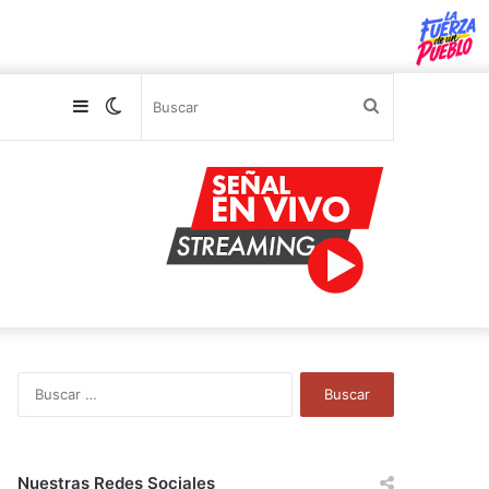
Sidebar
Switch
Buscar
skin
B
u
s
c
a
Nuestras Redes Sociales