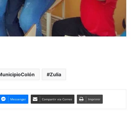
MunicipioColón
Zulia
Messenger
Compartir via Correo
Imprimir