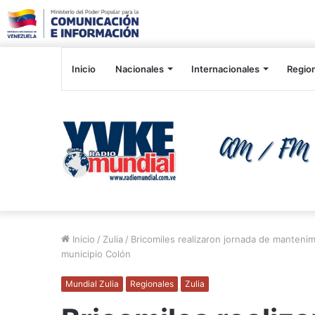
Inicio
Nacionales
Internacionales
Regio
Inicio
/
Zulia
/
Bricomiles realizaron jornada de mantenim
municipio Colón
Mundial Zulia
Regionales
Zulia