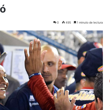
hó
0
495
1 minuto de lectura