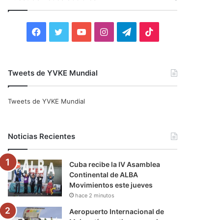
r
:
F
T
Y
I
T
T
a
w
o
n
e
i
c
i
u
s
l
k
Tweets de YVKE Mundial
e
t
T
t
e
T
Tweets de YVKE Mundial
b
t
u
a
g
o
o
e
b
g
r
k
Noticias Recientes
o
r
e
r
a
Cuba recibe la IV Asamblea
k
a
m
Continental de ALBA
Movimientos este jueves
m
hace 2 minutos
Aeropuerto Internacional de