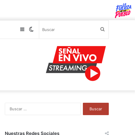
Sidebar
Switch
Buscar
skin
B
u
s
c
a
Nuestras Redes Sociales