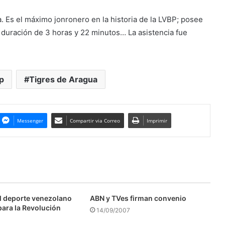
a. Es el máximo jonronero en la historia de la LVBP; posee
duración de 3 horas y 22 minutos… La asistencia fue
p
Tigres de Aragua
Messenger
Compartir via Correo
Imprimir
l deporte venezolano
ABN y TVes firman convenio
para la Revolución
14/09/2007