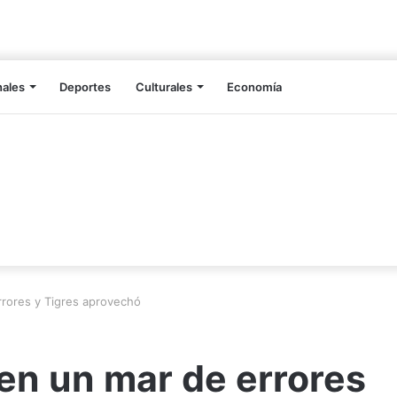
nales
Deportes
Culturales
Economía
rrores y Tigres aprovechó
en un mar de errores