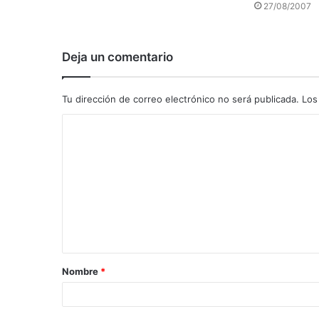
27/08/2007
Deja un comentario
Tu dirección de correo electrónico no será publicada.
Los
C
o
m
e
n
t
a
Nombre
*
r
i
o