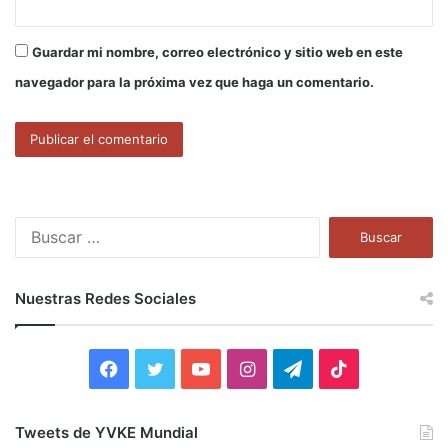
Guardar mi nombre, correo electrónico y sitio web en este
navegador para la próxima vez que haga un comentario.
B
u
s
c
Nuestras Redes Sociales
a
r
:
F
T
Y
I
T
T
a
w
o
n
e
i
Tweets de YVKE Mundial