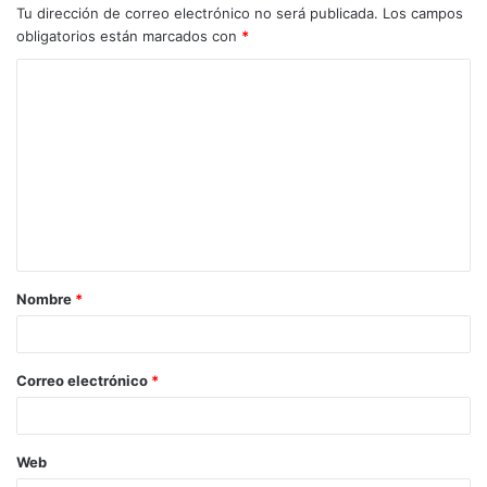
Tu dirección de correo electrónico no será publicada.
Los campos
obligatorios están marcados con
*
C
o
m
e
n
t
a
Nombre
*
r
i
o
Correo electrónico
*
*
Web