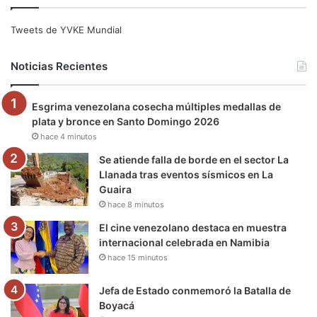
c
i
u
s
l
k
e
t
T
t
e
T
Tweets de YVKE Mundial
b
t
u
a
g
o
Noticias Recientes
o
e
b
g
r
k
Esgrima venezolana cosecha múltiples medallas de
o
r
e
r
a
plata y bronce en Santo Domingo 2026
hace 4 minutos
k
a
m
Se atiende falla de borde en el sector La
m
Llanada tras eventos sísmicos en La
Guaira
hace 8 minutos
El cine venezolano destaca en muestra
internacional celebrada en Namibia
hace 15 minutos
Jefa de Estado conmemoró la Batalla de
Boyacá