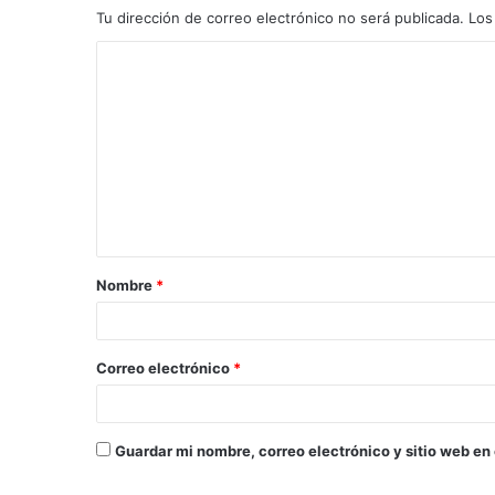
Tu dirección de correo electrónico no será publicada.
Los
C
o
m
e
n
t
a
Nombre
*
r
i
o
Correo electrónico
*
*
Guardar mi nombre, correo electrónico y sitio web en