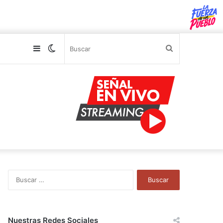
Sidebar
Switch
Buscar
skin
B
u
s
c
a
Nuestras Redes Sociales