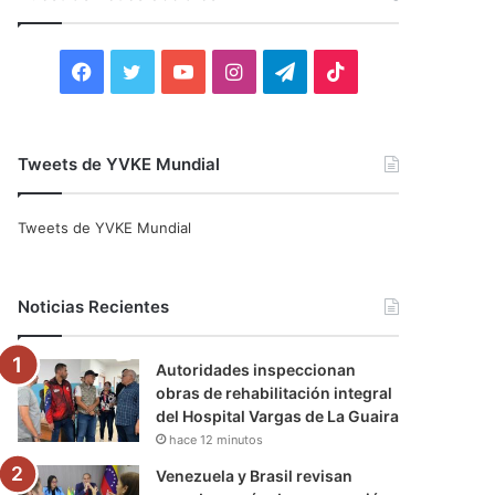
r
:
F
T
Y
I
T
T
a
w
o
n
e
i
c
i
u
s
l
k
Tweets de YVKE Mundial
e
t
T
t
e
T
Tweets de YVKE Mundial
b
t
u
a
g
o
o
e
b
g
r
k
Noticias Recientes
o
r
e
r
a
Autoridades inspeccionan
k
a
m
obras de rehabilitación integral
del Hospital Vargas de La Guaira
m
hace 12 minutos
Venezuela y Brasil revisan