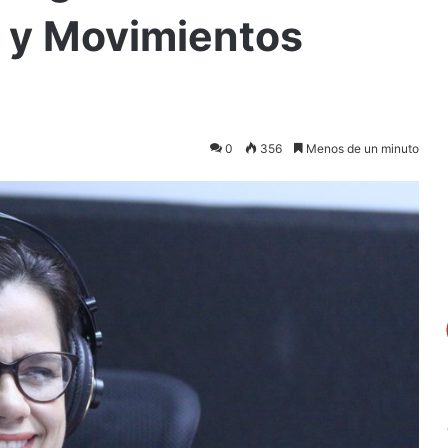
 y Movimientos
0
356
Menos de un minuto