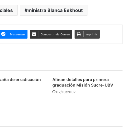
iales
ministra Blanca Eekhout
Messenger
Compartir via Correo
Imprimir
aña de erradicación
Afinan detalles para primera
graduación Misión Sucre-UBV
02/10/2007