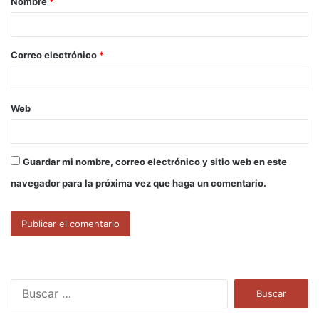
Nombre
*
r
i
o
Correo electrónico
*
*
Web
Guardar mi nombre, correo electrónico y sitio web en este
navegador para la próxima vez que haga un comentario.
B
u
s