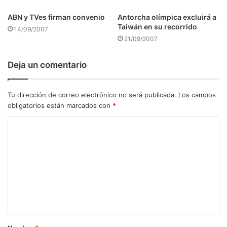
ABN y TVes firman convenio
Antorcha olímpica excluirá a
Taiwán en su recorrido
14/09/2007
21/09/2007
Deja un comentario
Tu dirección de correo electrónico no será publicada.
Los campos
obligatorios están marcados con
*
C
o
m
e
n
t
a