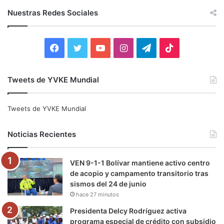
c
Nuestras Redes Sociales
a
r
:
F
T
Y
I
T
T
a
w
o
n
e
i
Tweets de YVKE Mundial
c
i
u
s
l
k
e
t
T
t
e
T
Tweets de YVKE Mundial
b
t
u
a
g
o
Noticias Recientes
o
e
b
g
r
k
VEN 9-1-1 Bolívar mantiene activo centro
o
r
e
r
a
de acopio y campamento transitorio tras
sismos del 24 de junio
k
a
m
hace 27 minutos
m
Presidenta Delcy Rodríguez activa
programa especial de crédito con subsidio