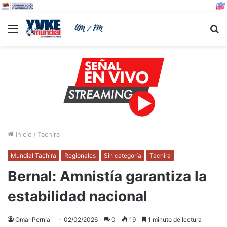
Menu
B
Inicio
/
Tachira
Mundial Tachira
Regionales
Sin categoría
Tachira
Bernal: Amnistía garantiza la
estabilidad nacional
Omar Pernia
02/02/2026
0
19
1 minuto de lectura