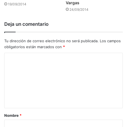
Vargas
19/09/2014
24/09/2014
Deja un comentario
Tu dirección de correo electrónico no será publicada.
Los campos
obligatorios están marcados con
*
C
o
m
e
n
t
a
Nombre
*
r
i