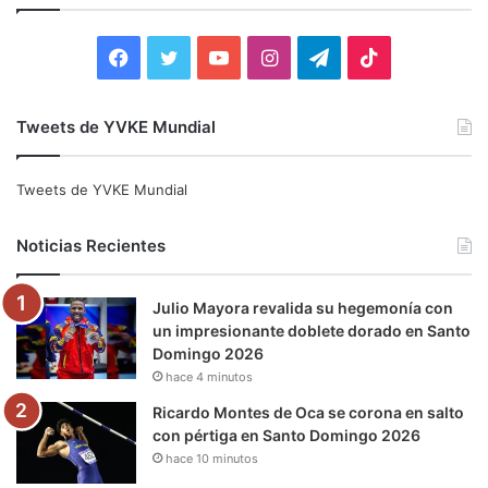
r
:
F
T
Y
I
T
T
a
w
o
n
e
i
Tweets de YVKE Mundial
c
i
u
s
l
k
e
t
T
t
e
T
Tweets de YVKE Mundial
b
t
u
a
g
o
Noticias Recientes
o
e
b
g
r
k
Julio Mayora revalida su hegemonía con
o
r
e
r
a
un impresionante doblete dorado en Santo
Domingo 2026
k
a
m
hace 4 minutos
m
Ricardo Montes de Oca se corona en salto
con pértiga en Santo Domingo 2026
hace 10 minutos